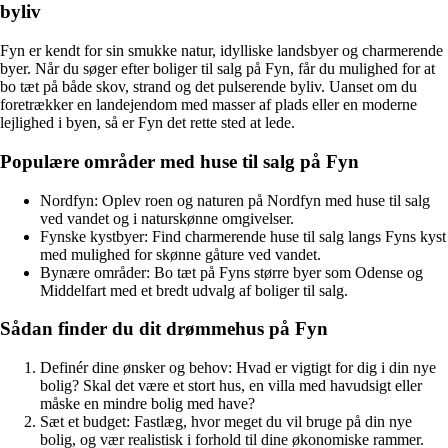
byliv
Fyn er kendt for sin smukke natur, idylliske landsbyer og charmerende
byer. Når du søger efter boliger til salg på Fyn, får du mulighed for at
bo tæt på både skov, strand og det pulserende byliv. Uanset om du
foretrækker en landejendom med masser af plads eller en moderne
lejlighed i byen, så er Fyn det rette sted at lede.
Populære områder med huse til salg på Fyn
Nordfyn: Oplev roen og naturen på Nordfyn med huse til salg
ved vandet og i naturskønne omgivelser.
Fynske kystbyer: Find charmerende huse til salg langs Fyns kyst
med mulighed for skønne gåture ved vandet.
Bynære områder: Bo tæt på Fyns større byer som Odense og
Middelfart med et bredt udvalg af boliger til salg.
Sådan finder du dit drømmehus på Fyn
Definér dine ønsker og behov: Hvad er vigtigt for dig i din nye
bolig? Skal det være et stort hus, en villa med havudsigt eller
måske en mindre bolig med have?
Sæt et budget: Fastlæg, hvor meget du vil bruge på din nye
bolig, og vær realistisk i forhold til dine økonomiske rammer.