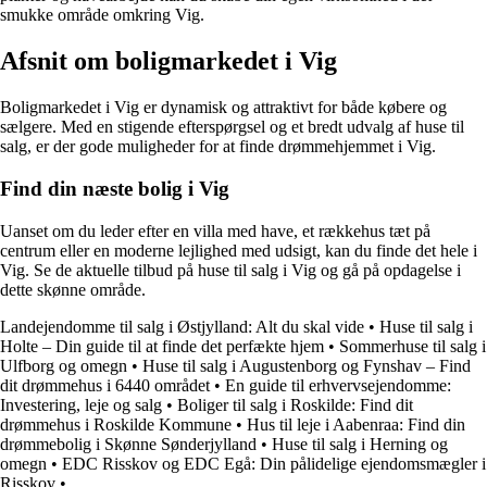
smukke område omkring Vig.
Afsnit om boligmarkedet i Vig
Boligmarkedet i Vig er dynamisk og attraktivt for både købere og
sælgere. Med en stigende efterspørgsel og et bredt udvalg af huse til
salg, er der gode muligheder for at finde drømmehjemmet i Vig.
Find din næste bolig i Vig
Uanset om du leder efter en villa med have, et rækkehus tæt på
centrum eller en moderne lejlighed med udsigt, kan du finde det hele i
Vig. Se de aktuelle tilbud på huse til salg i Vig og gå på opdagelse i
dette skønne område.
Landejendomme til salg i Østjylland: Alt du skal vide
•
Huse til salg i
Holte – Din guide til at finde det perfækte hjem
•
Sommerhuse til salg i
Ulfborg og omegn
•
Huse til salg i Augustenborg og Fynshav – Find
dit drømmehus i 6440 området
•
En guide til erhvervsejendomme:
Investering, leje og salg
•
Boliger til salg i Roskilde: Find dit
drømmehus i Roskilde Kommune
•
Hus til leje i Aabenraa: Find din
drømmebolig i Skønne Sønderjylland
•
Huse til salg i Herning og
omegn
•
EDC Risskov og EDC Egå: Din pålidelige ejendomsmægler i
Risskov
•