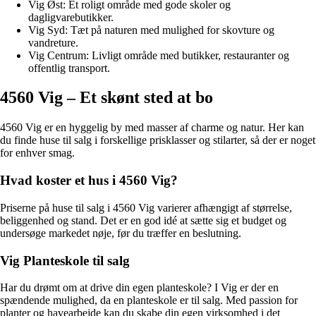
Vig Øst: Et roligt område med gode skoler og
dagligvarebutikker.
Vig Syd: Tæt på naturen med mulighed for skovture og
vandreture.
Vig Centrum: Livligt område med butikker, restauranter og
offentlig transport.
4560 Vig – Et skønt sted at bo
4560 Vig er en hyggelig by med masser af charme og natur. Her kan
du finde huse til salg i forskellige prisklasser og stilarter, så der er noget
for enhver smag.
Hvad koster et hus i 4560 Vig?
Priserne på huse til salg i 4560 Vig varierer afhængigt af størrelse,
beliggenhed og stand. Det er en god idé at sætte sig et budget og
undersøge markedet nøje, før du træffer en beslutning.
Vig Planteskole til salg
Har du drømt om at drive din egen planteskole? I Vig er der en
spændende mulighed, da en planteskole er til salg. Med passion for
planter og havearbejde kan du skabe din egen virksomhed i det