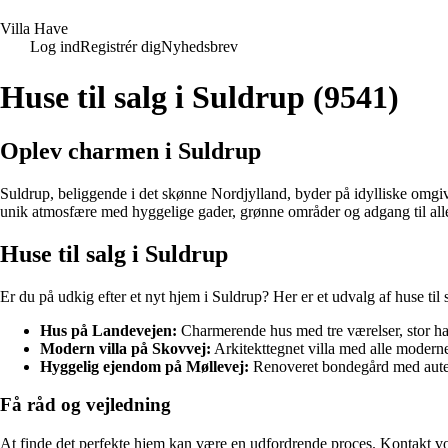
V
illa
H
ave
Log ind
Registrér dig
Nyhedsbrev
Huse til salg i Suldrup (9541)
Oplev charmen i Suldrup
Suldrup, beliggende i det skønne Nordjylland, byder på idylliske omgive
unik atmosfære med hyggelige gader, grønne områder og adgang til alle 
Huse til salg i Suldrup
Er du på udkig efter et nyt hjem i Suldrup? Her er et udvalg af huse ti
Hus på Landevejen:
Charmerende hus med tre værelser, stor have
Modern villa på Skovvej:
Arkitekttegnet villa med alle modern
Hyggelig ejendom på Møllevej:
Renoveret bondegård med autenti
Få råd og vejledning
At finde det perfekte hjem kan være en udfordrende proces. Kontakt vor