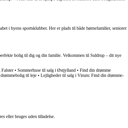
t i byens sportsklubber. Her er plads til både børnefamilier, seniorer
rfekte bolig til dig og din familie. Velkommen til Suldrup – dit nye
 Falster
•
Sommerhuse til salg i Østjylland
•
Find din drømme
n drømmebolig til leje
•
Lejligheder til salg i Virum: Find din drømme-
s eller bruges uden tilladelse.