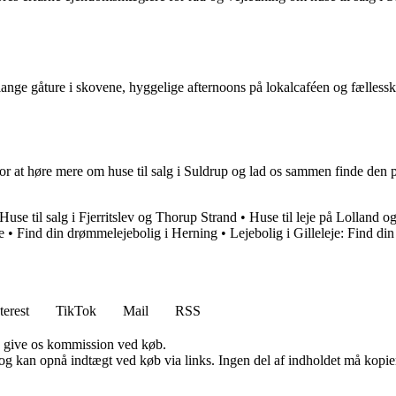
e gåture i skovene, hyggelige afternoons på lokalcaféen og fællesskabe
r at høre mere om huse til salg i Suldrup og lad os sammen finde den pe
Huse til salg i Fjerritslev og Thorup Strand
•
Huse til leje på Lolland og
e
•
Find din drømmelejebolig i Herning
•
Lejebolig i Gilleleje: Find di
terest
TikTok
Mail
RSS
n give os kommission ved køb.
og kan opnå indtægt ved køb via links. Ingen del af indholdet må kopiere