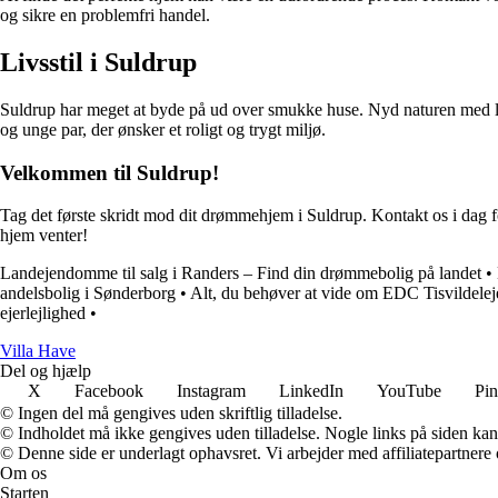
og sikre en problemfri handel.
Livsstil i Suldrup
Suldrup har meget at byde på ud over smukke huse. Nyd naturen med lang
og unge par, der ønsker et roligt og trygt miljø.
Velkommen til Suldrup!
Tag det første skridt mod dit drømmehjem i Suldrup. Kontakt os i dag fo
hjem venter!
Landejendomme til salg i Randers – Find din drømmebolig på landet
•
andelsbolig i Sønderborg
•
Alt, du behøver at vide om EDC Tisvildelej
ejerlejlighed
•
V
illa
H
ave
Del og hjælp
X
Facebook
Instagram
LinkedIn
YouTube
Pin
© Ingen del må gengives uden skriftlig tilladelse.
© Indholdet må ikke gengives uden tilladelse. Nogle links på siden ka
© Denne side er underlagt ophavsret. Vi arbejder med affiliatepartnere 
Om os
Starten