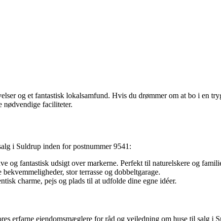
lser og et fantastisk lokalsamfund. Hvis du drømmer om at bo i en tryg 
nødvendige faciliteter.
l salg i Suldrup inden for postnummer 9541:
 og fantastisk udsigt over markerne. Perfekt til naturelskere og familie
e bekvemmeligheder, stor terrasse og dobbeltgarage.
sk charme, pejs og plads til at udfolde dine egne idéer.
es erfarne ejendomsmæglere for råd og vejledning om huse til salg i Sul