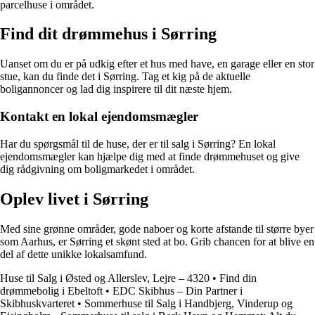
parcelhuse i området.
Find dit drømmehus i Sørring
Uanset om du er på udkig efter et hus med have, en garage eller en stor
stue, kan du finde det i Sørring. Tag et kig på de aktuelle
boligannoncer og lad dig inspirere til dit næste hjem.
Kontakt en lokal ejendomsmægler
Har du spørgsmål til de huse, der er til salg i Sørring? En lokal
ejendomsmægler kan hjælpe dig med at finde drømmehuset og give
dig rådgivning om boligmarkedet i området.
Oplev livet i Sørring
Med sine grønne områder, gode naboer og korte afstande til større byer
som Aarhus, er Sørring et skønt sted at bo. Grib chancen for at blive en
del af dette unikke lokalsamfund.
Huse til Salg i Østed og Allerslev, Lejre – 4320
•
Find din
drømmebolig i Ebeltoft
•
EDC Skibhus – Din Partner i
Skibhuskvarteret
•
Sommerhuse til Salg i Handbjerg, Vinderup og