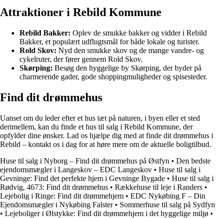
Attraktioner i Rebild Kommune
Rebild Bakker:
Oplev de smukke bakker og vidder i Rebild
Bakker, et populært udflugtsmål for både lokale og turister.
Rold Skov:
Nyd den smukke skov og de mange vandre- og
cykelruter, der fører gennem Rold Skov.
Skørping:
Besøg den hyggelige by Skørping, der byder på
charmerende gader, gode shoppingmuligheder og spisesteder.
Find dit drømmehus
Uanset om du leder efter et hus tæt på naturen, i byen eller et sted
derimellem, kan du finde et hus til salg i Rebild Kommune, der
opfylder dine ønsker. Lad os hjælpe dig med at finde dit drømmehus i
Rebild – kontakt os i dag for at høre mere om de aktuelle boligtilbud.
Huse til salg i Nyborg – Find dit drømmehus på Østfyn
•
Den bedste
ejendomsmægler i Langeskov – EDC Langeskov
•
Huse til salg i
Gevninge: Find det perfekte hjem i Gevninge Bygade
•
Huse til salg i
Rødvig, 4673: Find dit drømmehus
•
Rækkehuse til leje i Randers
•
Lejebolig i Ringe: Find dit drømmehjem
•
EDC Nykøbing F – Din
Ejendomsmægler i Nykøbing Falster
•
Sommerhuse til salg på Sydfyn
•
Lejeboliger i Ølstykke: Find dit drømmehjem i det hyggelige miljø
•