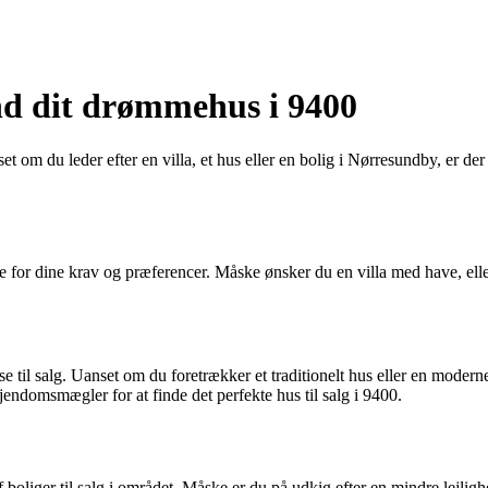
ind dit drømmehus i 9400
et om du leder efter en villa, et hus eller en bolig i Nørresundby, er de
højde for dine krav og præferencer. Måske ønsker du en villa med have, e
til salg. Uanset om du foretrækker et traditionelt hus eller en moderne
jendomsmægler for at finde det perfekte hus til salg i 9400.
boliger til salg i området. Måske er du på udkig efter en mindre lejligh