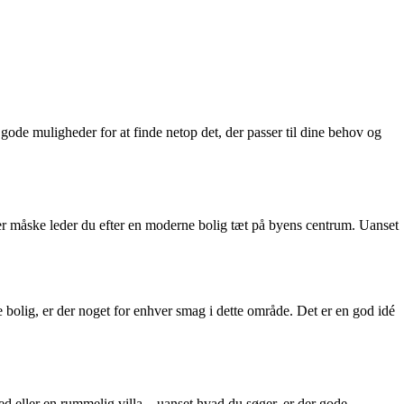
r gode muligheder for at finde netop det, der passer til dine behov og
ller måske leder du efter en moderne bolig tæt på byens centrum. Uanset
 bolig, er der noget for enhver smag i dette område. Det er en god idé
ed eller en rummelig villa – uanset hvad du søger, er der gode