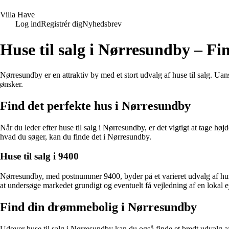
V
illa
H
ave
Log ind
Registrér dig
Nyhedsbrev
Huse til salg i Nørresundby – F
Nørresundby er en attraktiv by med et stort udvalg af huse til salg. Uans
ønsker.
Find det perfekte hus i Nørresundby
Når du leder efter huse til salg i Nørresundby, er det vigtigt at tage 
hvad du søger, kan du finde det i Nørresundby.
Huse til salg i 9400
Nørresundby, med postnummer 9400, byder på et varieret udvalg af huse 
at undersøge markedet grundigt og eventuelt få vejledning af en lokal e
Find din drømmebolig i Nørresundby
Udover huse til salg i Nørresundby kan du også finde et bredt udvalg af 