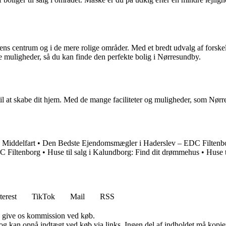
ens centrum og i de mere rolige områder. Med et bredt udvalg af forskel
e muligheder, så du kan finde den perfekte bolig i Nørresundby.
 til at skabe dit hjem. Med de mange faciliteter og muligheder, som Nørr
 Middelfart
•
Den Bedste Ejendomsmægler i Haderslev – EDC Filtenb
C Filtenborg
•
Huse til salg i Kalundborg: Find dit drømmehus
•
Huse t
terest
TikTok
Mail
RSS
n give os kommission ved køb.
og kan opnå indtægt ved køb via links. Ingen del af indholdet må kopiere