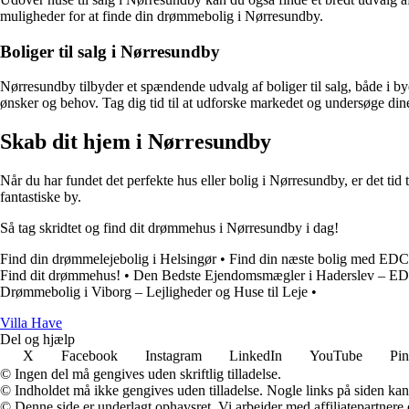
muligheder for at finde din drømmebolig i Nørresundby.
Boliger til salg i Nørresundby
Nørresundby tilbyder et spændende udvalg af boliger til salg, både i by
ønsker og behov. Tag dig tid til at udforske markedet og undersøge din
Skab dit hjem i Nørresundby
Når du har fundet det perfekte hus eller bolig i Nørresundby, er det tid
fantastiske by.
Så tag skridtet og find dit drømmehus i Nørresundby i dag!
Find din drømmelejebolig i Helsingør
•
Find din næste bolig med EDC
Find dit drømmehus!
•
Den Bedste Ejendomsmægler i Haderslev – ED
Drømmebolig i Viborg – Lejligheder og Huse til Leje
•
V
illa
H
ave
Del og hjælp
X
Facebook
Instagram
LinkedIn
YouTube
Pin
© Ingen del må gengives uden skriftlig tilladelse.
© Indholdet må ikke gengives uden tilladelse. Nogle links på siden ka
© Denne side er underlagt ophavsret. Vi arbejder med affiliatepartnere 