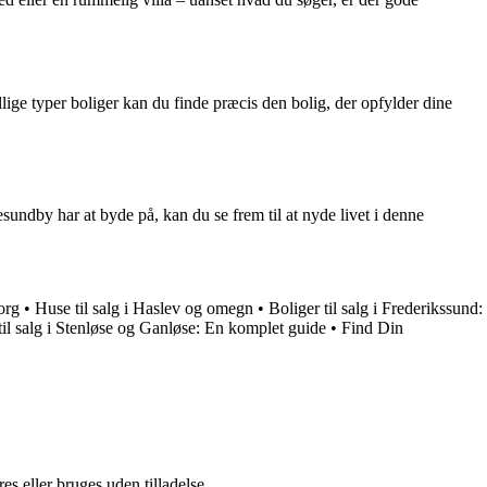
lige typer boliger kan du finde præcis den bolig, der opfylder dine
esundby har at byde på, kan du se frem til at nyde livet i denne
org
•
Huse til salg i Haslev og omegn
•
Boliger til salg i Frederikssund:
il salg i Stenløse og Ganløse: En komplet guide
•
Find Din
s eller bruges uden tilladelse.