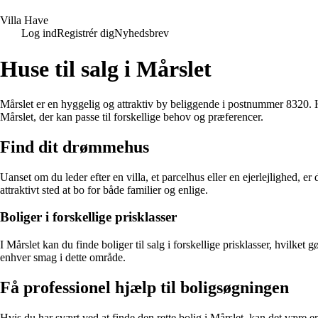
V
illa
H
ave
Log ind
Registrér dig
Nyhedsbrev
Huse til salg i Mårslet
Mårslet er en hyggelig og attraktiv by beliggende i postnummer 8320. 
Mårslet, der kan passe til forskellige behov og præferencer.
Find dit drømmehus
Uanset om du leder efter en villa, et parcelhus eller en ejerlejlighed, e
attraktivt sted at bo for både familier og enlige.
Boliger i forskellige prisklasser
I Mårslet kan du finde boliger til salg i forskellige prisklasser, hvilket g
enhver smag i dette område.
Få professionel hjælp til boligsøgningen
Hvis du har svært ved at finde den rette bolig i Mårslet, kan det være