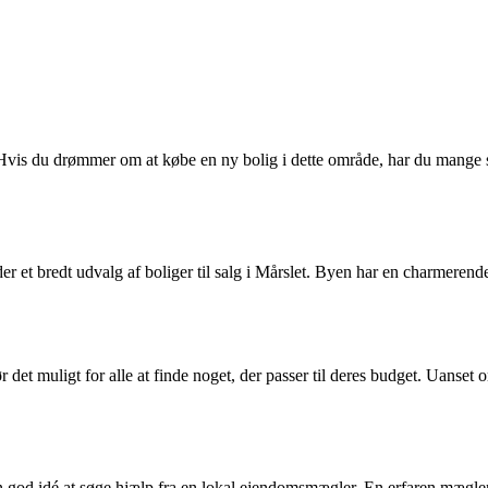
Hvis du drømmer om at købe en ny bolig i dette område, har du mange s
r der et bredt udvalg af boliger til salg i Mårslet. Byen har en charmere
ør det muligt for alle at finde noget, der passer til deres budget. Uanset o
 en god idé at søge hjælp fra en lokal ejendomsmægler. En erfaren mægle