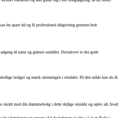
 kan du spare tid og få professionel rådgivning gennem hele
m adgang til natur og grønne områder. Derudover er der gode
e forskellige boliger og mærk stemningen i området. På den måde kan du få
ste skridt mod din drømmebolig i dette dejlige område og oplev alt, hvad
salg i Søndervig og omegn: Alt du behøver at vide
•
Lej en Bolig i