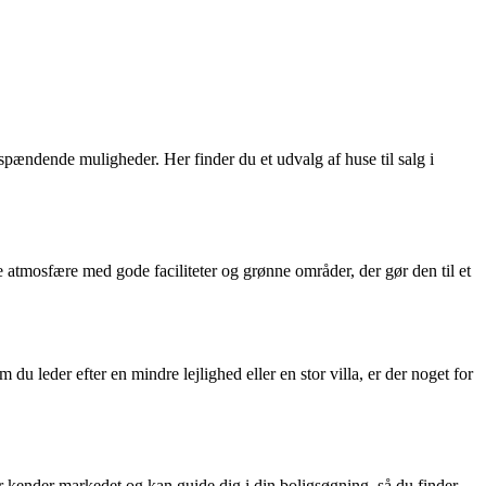
pændende muligheder. Her finder du et udvalg af huse til salg i
nde atmosfære med gode faciliteter og grønne områder, der gør den til et
m du leder efter en mindre lejlighed eller en stor villa, er der noget for
r kender markedet og kan guide dig i din boligsøgning, så du finder