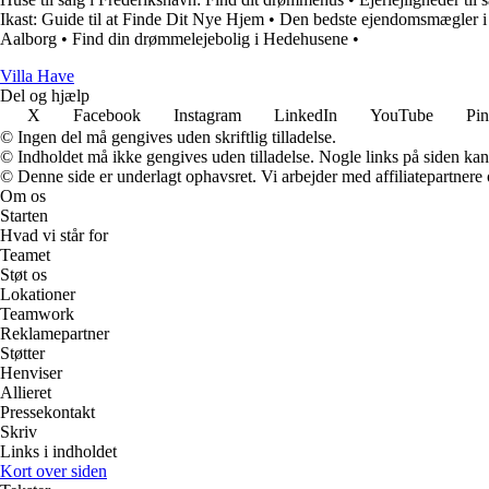
Ikast: Guide til at Finde Dit Nye Hjem
•
Den bedste ejendomsmægler 
Aalborg
•
Find din drømmelejebolig i Hedehusene
•
V
illa
H
ave
Del og hjælp
X
Facebook
Instagram
LinkedIn
YouTube
Pin
© Ingen del må gengives uden skriftlig tilladelse.
© Indholdet må ikke gengives uden tilladelse. Nogle links på siden ka
© Denne side er underlagt ophavsret. Vi arbejder med affiliatepartnere 
Om os
Starten
Hvad vi står for
Teamet
Støt os
Lokationer
Teamwork
Reklamepartner
Støtter
Henviser
Allieret
Pressekontakt
Skriv
Links i indholdet
Kort over siden