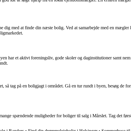
jælpe dig med at finde din næste bolig. Ved at samarbejde med en mægler
oligmarkedet.
en har et aktivt foreningsliv, gode skoler og daginstitutioner samt ne
undt.
rslet, så tag på en boligjagt i området. Gå en tur rundt i byen, besøg d
r mange spændende muligheder for boliger til salg i Mårslet. Tag det før
salg i Randers
•
Find din drømmelejebolig i Helsingør
•
Sommerhuse til 