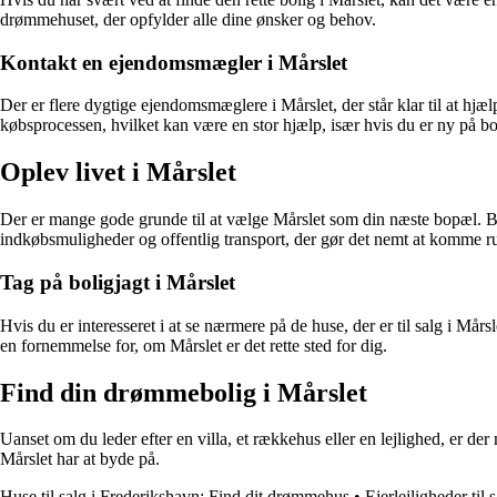
drømmehuset, der opfylder alle dine ønsker og behov.
Kontakt en ejendomsmægler i Mårslet
Der er flere dygtige ejendomsmæglere i Mårslet, der står klar til at h
købsprocessen, hvilket kan være en stor hjælp, især hvis du er ny på b
Oplev livet i Mårslet
Der er mange gode grunde til at vælge Mårslet som din næste bopæl. By
indkøbsmuligheder og offentlig transport, der gør det nemt at komme r
Tag på boligjagt i Mårslet
Hvis du er interesseret i at se nærmere på de huse, der er til salg i Må
en fornemmelse for, om Mårslet er det rette sted for dig.
Find din drømmebolig i Mårslet
Uanset om du leder efter en villa, et rækkehus eller en lejlighed, er de
Mårslet har at byde på.
Huse til salg i Frederikshavn: Find dit drømmehus
•
Ejerlejligheder til 