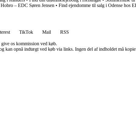
i Hobro – EDC Søren Jensen
•
Find ejendomme til salg i Odense hos
terest
TikTok
Mail
RSS
n give os kommission ved køb.
og kan opnå indtægt ved køb via links. Ingen del af indholdet må kopiere