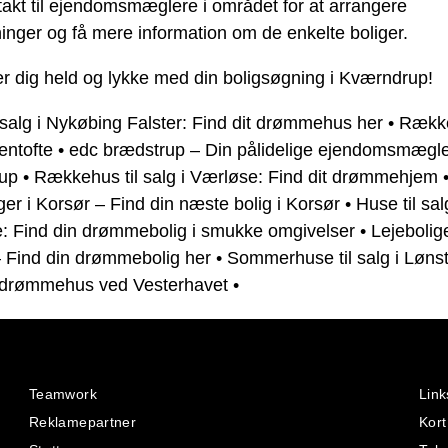
akt til ejendomsmæglere i området for at arrangere
inger og få mere information om de enkelte boliger.
r dig held og lykke med din boligsøgning i Kværndrup!
 salg i Nykøbing Falster: Find dit drømmehus her
•
Række
entofte
•
edc brædstrup – Din pålidelige ejendomsmægle
up
•
Rækkehus til salg i Værløse: Find dit drømmehjem
ger i Korsør – Find din næste bolig i Korsør
•
Huse til sal
e: Find din drømmebolig i smukke omgivelser
•
Lejebolige
– Find din drømmebolig her
•
Sommerhuse til salg i Lønst
t drømmehus ved Vesterhavet
•
Teamwork
Link
Reklamepartner
Kort