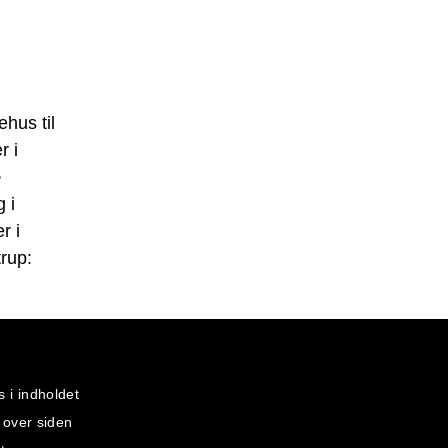
hus til
r i
•
g i
r i
rup:
s i indholdet
 over siden