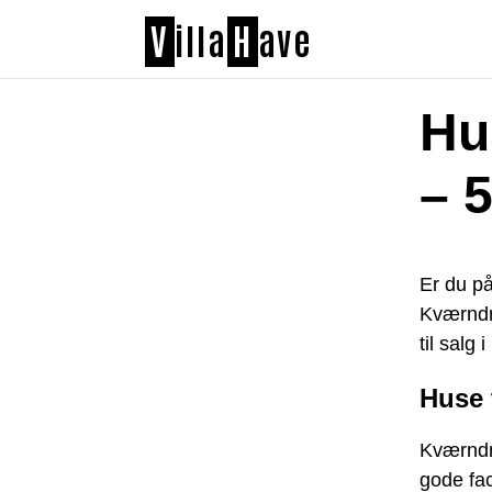
V
illa
H
ave
Hu
– 
Er du på
Kværndr
til salg
Huse 
Kværndru
gode fac