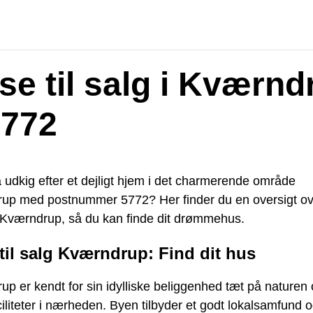
se til salg i Kværnd
5772
 udkig efter et dejligt hjem i det charmerende område
up med postnummer 5772? Her finder du en oversigt o
 i Kværndrup, så du kan finde dit drømmehus.
til salg Kværndrup: Find dit hus
p er kendt for sin idylliske beliggenhed tæt på naturen
iliteter i nærheden. Byen tilbyder et godt lokalsamfund 