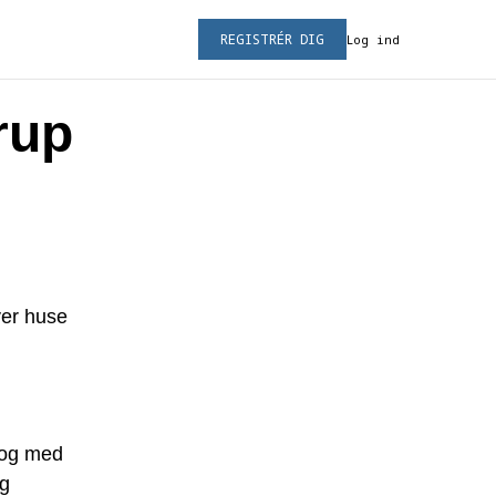
REGISTRÉR DIG
Log ind
rup
ver huse
 og med
og