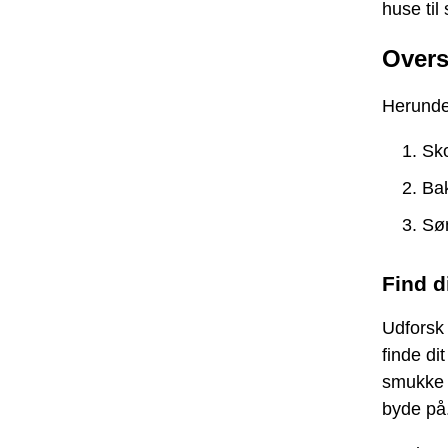
huse til
Overs
Herunder
Sk
Bak
Sø
Find 
Udforsk 
finde di
smukke 
byde på