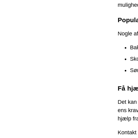
mulighed
Popul
Nogle a
Ba
Sk
Sø
Få hjæ
Det kan 
ens krav
hjælp f
Kontakt 