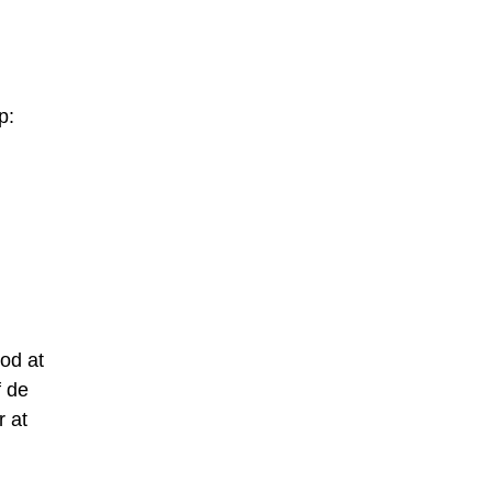
p:
mod at
f de
 at