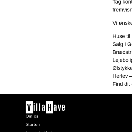
Tag kont
fremvisn
Vi ønske
Huse til
Salg i G
Brædstr
Lejeboli
Ølstykk
Herlev 
Find di
V
illa
H
ave
Om os
Starten