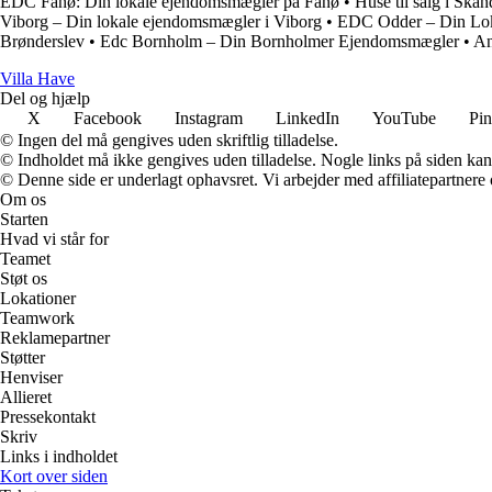
EDC Fanø: Din lokale ejendomsmægler på Fanø
•
Huse til salg i Sk
Viborg – Din lokale ejendomsmægler i Viborg
•
EDC Odder – Din Lok
Brønderslev
•
Edc Bornholm – Din Bornholmer Ejendomsmægler
•
An
V
illa
H
ave
Del og hjælp
X
Facebook
Instagram
LinkedIn
YouTube
Pin
© Ingen del må gengives uden skriftlig tilladelse.
© Indholdet må ikke gengives uden tilladelse. Nogle links på siden ka
© Denne side er underlagt ophavsret. Vi arbejder med affiliatepartnere 
Om os
Starten
Hvad vi står for
Teamet
Støt os
Lokationer
Teamwork
Reklamepartner
Støtter
Henviser
Allieret
Pressekontakt
Skriv
Links i indholdet
Kort over siden