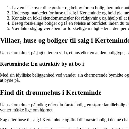
Lav en liste over dine ønsker og behov for en bolig, herunder ant
Undersøg markedet for huse til salg i Kerteminde og hold øje me
Kontakt en lokal ejendomsmægler for rådgivning og hjælp til at f
Besøg forskellige boliger og få en følelse af området, inden du tr
Vær tålmodig og vær åben for forskellige muligheder – den perfe
Villaer, huse og boliger til salg i Kertemind
Uanset om du er på jagt efter en villa, et hus eller en anden boligtype, s
Kerteminde: En attraktiv by at bo i
Med sin idylliske beliggenhed ved vandet, sin charmerende bymidte og si
at byde på.
Find dit drømmehus i Kerteminde
Uanset om du er på udkig efter din første bolig, en større familiebolig
venter måske lige om hjørnet.
Søg efter huse til salg i Kerteminde og find din næste bolig i denne c