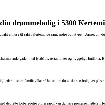
d din drømmebolig i 5300 Kertem
udvalg af huse til salg i Kerteminde samt andre boligtyper. Uanset om 
armerende gader med lystbåde, restauranter og hyggelige butikker. Byen
ejligheder til store familievillaer. Uanset om du ønsker en bolig tæt på st
d det rette forberedelse og research kan du gøre processen lettere. Her