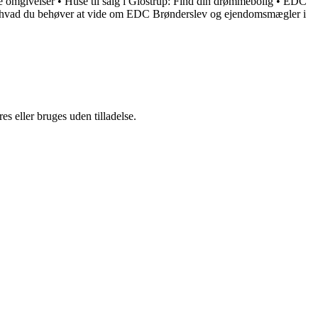
e omgivelser
•
Huse til salg i Glostrup: Find din drømmebolig
•
EDC
 hvad du behøver at vide om EDC Brønderslev og ejendomsmægler i
s eller bruges uden tilladelse.