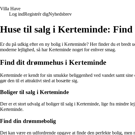
V
illa
H
ave
Log ind
Registrér dig
Nyhedsbrev
Huse til salg i Kerteminde: Fin
Er du på udkig efter en ny bolig i Kerteminde? Her finder du et bredt 
moderne lejlighed, så har Kerteminde noget for enhver smag.
Find dit drømmehus i Kerteminde
Kerteminde er kendt for sin smukke beliggenhed ved vandet samt sine ch
gør den til et attraktivt sted at bosætte sig.
Boliger til salg i Kerteminde
Der er et stort udvalg af boliger til salg i Kerteminde, lige fra mindre l
Kerteminde.
Find din drømmebolig
Det kan være en udfordrende opgave at finde den perfekte bolig, men me