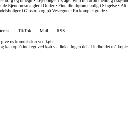
anderborg og omegn
•
Lejeboliger i Køge: Find din drømmebolig i skønn
ale Ejendomsmægler i Odder
•
Find din drømmebolig i Slagelse
•
Alt
delsboliger i Glostrup og på Vestegnen: En komplet guide
•
terest
TikTok
Mail
RSS
n give os kommission ved køb.
og kan opnå indtægt ved køb via links. Ingen del af indholdet må kopiere