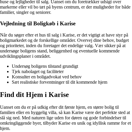
huse og lejligheder til salg. Uanset om du foretrækker udsigt over
markerne eller vil bo tæt på byens centrum, er der muligheder for både
familier, singler og seniorer.
Vejledning til Boligkøb i Karise
Når du søger efter et hus til salg i Karise, er det vigtigt at have styr på
boligmarkedet og de forskellige områder. Overvej dine behov, budget
og prioriteter, inden du foretager det endelige valg. Vær sikker på at
undersøge boligens stand, beliggenhed og eventuelle kommende
udviklingsplaner i området.
Undersøg boligens tilstand grundigt
Tjek nabolaget og faciliteter
Konsulter en boligadvokat ved behov
Sæt realistiske forventninger til dit kommende hjem
Find dit Hjem i Karise
Uanset om du er på udkig efter dit første hjem, en større bolig til
familien eller en hyggelig villa, så kan Karise være det perfekte sted at
slå sig ned. Med naturen lige uden for døren og gode forbindelser til
omkringliggende byer, tilbyder Karise en unik og idyllisk ramme for et
hjem.