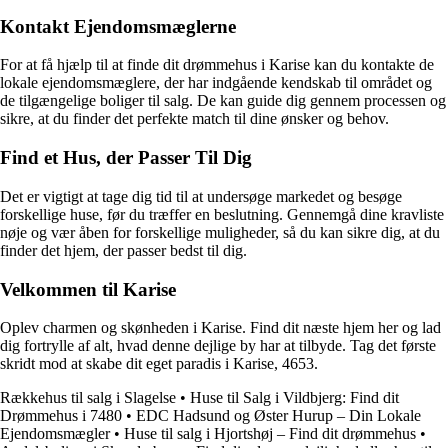
Kontakt Ejendomsmæglerne
For at få hjælp til at finde dit drømmehus i Karise kan du kontakte de
lokale ejendomsmæglere, der har indgående kendskab til området og
de tilgængelige boliger til salg. De kan guide dig gennem processen og
sikre, at du finder det perfekte match til dine ønsker og behov.
Find et Hus, der Passer Til Dig
Det er vigtigt at tage dig tid til at undersøge markedet og besøge
forskellige huse, før du træffer en beslutning. Gennemgå dine kravliste
nøje og vær åben for forskellige muligheder, så du kan sikre dig, at du
finder det hjem, der passer bedst til dig.
Velkommen til Karise
Oplev charmen og skønheden i Karise. Find dit næste hjem her og lad
dig fortrylle af alt, hvad denne dejlige by har at tilbyde. Tag det første
skridt mod at skabe dit eget paradis i Karise, 4653.
Rækkehus til salg i Slagelse
•
Huse til Salg i Vildbjerg: Find dit
Drømmehus i 7480
•
EDC Hadsund og Øster Hurup – Din Lokale
Ejendomsmægler
•
Huse til salg i Hjortshøj – Find dit drømmehus
•