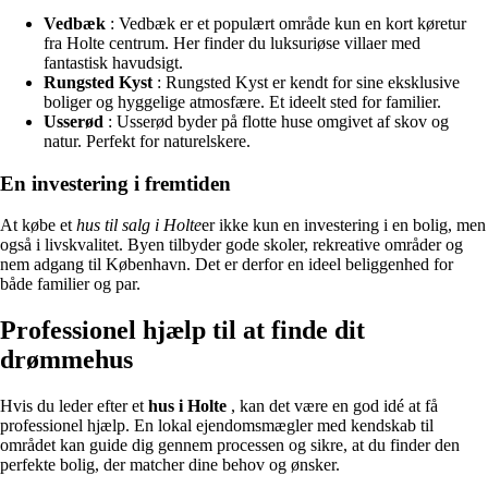
Vedbæk
: Vedbæk er et populært område kun en kort køretur
fra Holte centrum. Her finder du luksuriøse villaer med
fantastisk havudsigt.
Rungsted Kyst
: Rungsted Kyst er kendt for sine eksklusive
boliger og hyggelige atmosfære. Et ideelt sted for familier.
Usserød
: Usserød byder på flotte huse omgivet af skov og
natur. Perfekt for naturelskere.
En investering i fremtiden
At købe et
hus til salg i Holte
er ikke kun en investering i en bolig, men
også i livskvalitet. Byen tilbyder gode skoler, rekreative områder og
nem adgang til København. Det er derfor en ideel beliggenhed for
både familier og par.
Professionel hjælp til at finde dit
drømmehus
Hvis du leder efter et
hus i Holte
, kan det være en god idé at få
professionel hjælp. En lokal ejendomsmægler med kendskab til
området kan guide dig gennem processen og sikre, at du finder den
perfekte bolig, der matcher dine behov og ønsker.