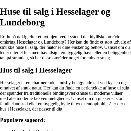
Huse til salg i Hesselager og
Lundeborg
Er du på udkig efter et nyt hjem ved kysten i det idylliske område
omkring Hesselager og Lundeborg? Her kan du finde et stort udvalg af
smukke huse til salg, der matcher dine ønsker og behov. Uanset om du
leder efter et hus med havudsigt, en hyggelig have eller en beliggenhed
tæt på stranden, så har disse områder noget for enhver smag.
Hus til salg i Hesselager
Hesselager er en charmerende landsby beliggende tæt ved kysten og
omgivet af smuk natur. Her kan du finde en perlerække af huse til salg,
der spænder fra traditionelle bindingsværkshuse til moderne villaer
med alle moderne bekvemmeligheder. Uanset om du ønsker et stort
familielandsted eller en hyggelig hytte til weekendophold, så er der et
hus i Hesselager, der passer til dig.
Populære søgeord: