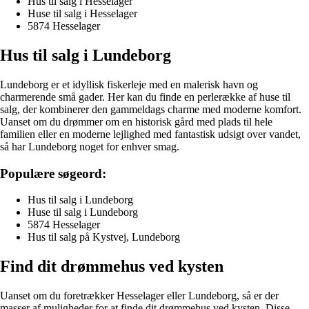
Hus til salg i Hesselager
Huse til salg i Hesselager
5874 Hesselager
Hus til salg i Lundeborg
Lundeborg er et idyllisk fiskerleje med en malerisk havn og
charmerende små gader. Her kan du finde en perlerække af huse til
salg, der kombinerer den gammeldags charme med moderne komfort.
Uanset om du drømmer om en historisk gård med plads til hele
familien eller en moderne lejlighed med fantastisk udsigt over vandet,
så har Lundeborg noget for enhver smag.
Populære søgeord:
Hus til salg i Lundeborg
Huse til salg i Lundeborg
5874 Hesselager
Hus til salg på Kystvej, Lundeborg
Find dit drømmehus ved kysten
Uanset om du foretrækker Hesselager eller Lundeborg, så er der
masser af muligheder for at finde dit drømmehus ved kysten. Disse