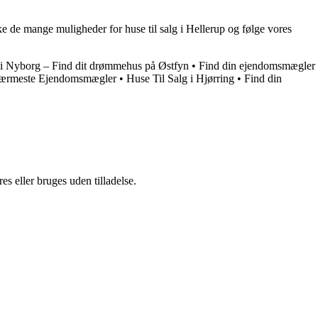
de mange muligheder for huse til salg i Hellerup og følge vores
g i Nyborg – Find dit drømmehus på Østfyn
•
Find din ejendomsmægler
Nærmeste Ejendomsmægler
•
Huse Til Salg i Hjørring
•
Find din
s eller bruges uden tilladelse.