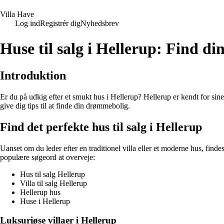
V
illa
H
ave
Log ind
Registrér dig
Nyhedsbrev
Huse til salg i Hellerup: Find d
Introduktion
Er du på udkig efter et smukt hus i Hellerup? Hellerup er kendt for sine 
give dig tips til at finde din drømmebolig.
Find det perfekte hus til salg i Hellerup
Uanset om du leder efter en traditionel villa eller et moderne hus, finde
populære søgeord at overveje:
Hus til salg Hellerup
Villa til salg Hellerup
Hellerup hus
Huse i Hellerup
Luksuriøse villaer i Hellerup