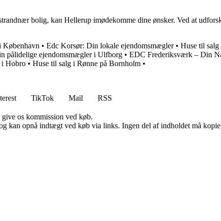
trandnær bolig, kan Hellerup imødekomme dine ønsker. Ved at udforske 
je i København
•
Edc Korsør: Din lokale ejendomsmægler
•
Huse til sal
n pålidelige ejendomsmægler i Ulfborg
•
EDC Frederiksværk – Din 
g i Hobro
•
Huse til salg i Rønne på Bornholm
•
terest
TikTok
Mail
RSS
n give os kommission ved køb.
og kan opnå indtægt ved køb via links. Ingen del af indholdet må kopiere