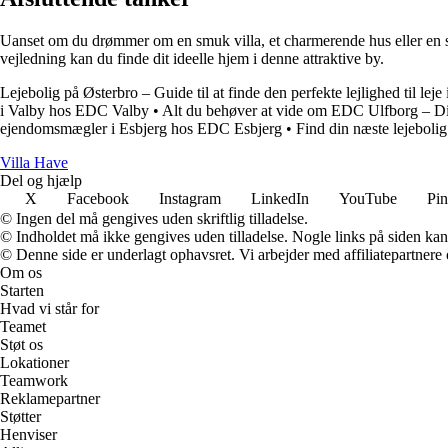
Uanset om du drømmer om en smuk villa, et charmerende hus eller en s
vejledning kan du finde dit ideelle hjem i denne attraktive by.
Lejebolig på Østerbro – Guide til at finde den perfekte lejlighed til le
i Valby hos EDC Valby
•
Alt du behøver at vide om EDC Ulfborg – Di
ejendomsmægler i Esbjerg hos EDC Esbjerg
•
Find din næste lejeboli
V
illa
H
ave
Del og hjælp
X
Facebook
Instagram
LinkedIn
YouTube
Pin
© Ingen del må gengives uden skriftlig tilladelse.
© Indholdet må ikke gengives uden tilladelse. Nogle links på siden ka
© Denne side er underlagt ophavsret. Vi arbejder med affiliatepartnere 
Om os
Starten
Hvad vi står for
Teamet
Støt os
Lokationer
Teamwork
Reklamepartner
Støtter
Henviser