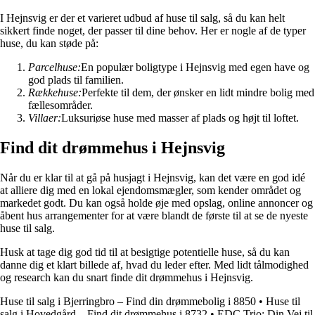
I Hejnsvig er der et varieret udbud af huse til salg, så du kan helt
sikkert finde noget, der passer til dine behov. Her er nogle af de typer
huse, du kan støde på:
Parcelhuse:
En populær boligtype i Hejnsvig med egen have og
god plads til familien.
Rækkehuse:
Perfekte til dem, der ønsker en lidt mindre bolig med
fællesområder.
Villaer:
Luksuriøse huse med masser af plads og højt til loftet.
Find dit drømmehus i Hejnsvig
Når du er klar til at gå på husjagt i Hejnsvig, kan det være en god idé
at alliere dig med en lokal ejendomsmægler, som kender området og
markedet godt. Du kan også holde øje med opslag, online annoncer og
åbent hus arrangementer for at være blandt de første til at se de nyeste
huse til salg.
Husk at tage dig god tid til at besigtige potentielle huse, så du kan
danne dig et klart billede af, hvad du leder efter. Med lidt tålmodighed
og research kan du snart finde dit drømmehus i Hejnsvig.
Huse til salg i Bjerringbro – Find din drømmebolig i 8850
•
Huse til
salg i Hovedgård – Find dit drømmehus i 8732
•
EDC Trio: Din Vej til