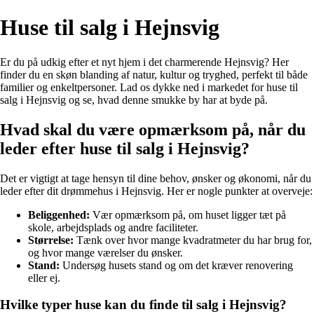
Huse til salg i Hejnsvig
Er du på udkig efter et nyt hjem i det charmerende Hejnsvig? Her
finder du en skøn blanding af natur, kultur og tryghed, perfekt til både
familier og enkeltpersoner. Lad os dykke ned i markedet for huse til
salg i Hejnsvig og se, hvad denne smukke by har at byde på.
Hvad skal du være opmærksom på, når du
leder efter huse til salg i Hejnsvig?
Det er vigtigt at tage hensyn til dine behov, ønsker og økonomi, når du
leder efter dit drømmehus i Hejnsvig. Her er nogle punkter at overveje:
Beliggenhed:
Vær opmærksom på, om huset ligger tæt på
skole, arbejdsplads og andre faciliteter.
Størrelse:
Tænk over hvor mange kvadratmeter du har brug for,
og hvor mange værelser du ønsker.
Stand:
Undersøg husets stand og om det kræver renovering
eller ej.
Hvilke typer huse kan du finde til salg i Hejnsvig?