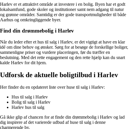
Harlev er et attraktivt område at investere i en bolig. Byen har et godt
lokalsamfund, gode skoler og institutioner samt nem adgang til natur
og grønne områder. Samtidig er der gode transportmuligheder til både
Aarhus og omkringliggende byer.
Find din drømmebolig i Harlev
Når du leder efter et hus til salg i Harlev, er det vigtigt at have en klar
idé om dine behov og ønsker. Sørg for at besøge de forskellige boliger,
sammenligne priser og vurdere placeringen, før du træffer en
beslutning. Med det rette engagement og den rette hjælp kan du snart
kalde Harlev for dit hjem.
Udforsk de aktuelle boligtilbud i Harlev
Her finder du en opdateret liste over huse til salg i Harlev:
Hus til salg i Harlev
Bolig til salg i Harlev
Harlev hus til salg
Gå ikke glip af chancen for at finde din drømmebolig i Harlev og lad
dig inspirere af det varierede udbud af huse til salg i denne
charmerende by.