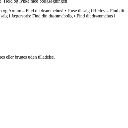
une. Held og lykke med boligsøgningen!
ram og Arnum – Find dit drømmehus!
•
Huse til salg i Herlev – Find dit
 salg i Jægerspris: Find din drømmebolig
•
Find dit drømmehus i
s eller bruges uden tilladelse.