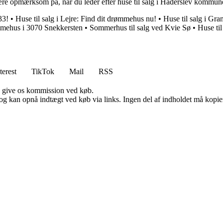
l være opmærksom på, når du leder efter huse til salg i Haderslev komm
33!
•
Huse til salg i Lejre: Find dit drømmehus nu!
•
Huse til salg i G
ømmehus i 3070 Snekkersten
•
Sommerhus til salg ved Kvie Sø
•
Huse til
terest
TikTok
Mail
RSS
n give os kommission ved køb.
og kan opnå indtægt ved køb via links. Ingen del af indholdet må kopiere