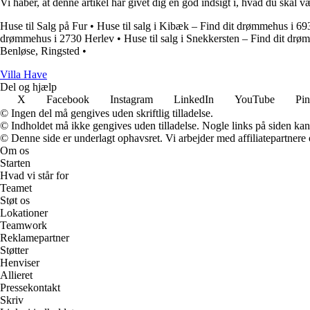
Vi håber, at denne artikel har givet dig en god indsigt i, hvad du ska
Huse til Salg på Fur
•
Huse til salg i Kibæk – Find dit drømmehus i 69
drømmehus i 2730 Herlev
•
Huse til salg i Snekkersten – Find dit dr
Benløse, Ringsted
•
V
illa
H
ave
Del og hjælp
X
Facebook
Instagram
LinkedIn
YouTube
Pin
© Ingen del må gengives uden skriftlig tilladelse.
© Indholdet må ikke gengives uden tilladelse. Nogle links på siden ka
© Denne side er underlagt ophavsret. Vi arbejder med affiliatepartnere 
Om os
Starten
Hvad vi står for
Teamet
Støt os
Lokationer
Teamwork
Reklamepartner
Støtter
Henviser
Allieret
Pressekontakt
Skriv