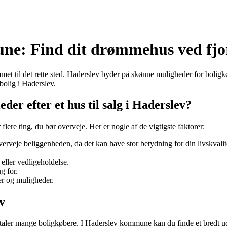
une: Find dit drømmehus ved fj
et til det rette sted. Haderslev byder på skønne muligheder for boligkø
bolig i Haderslev.
er efter et hus til salg i Haderslev?
lere ting, du bør overveje. Her er nogle af de vigtigste faktorer:
verveje beliggenheden, da det kan have stor betydning for din livskvalit
ller vedligeholdelse.
g for.
er og muligheder.
v
iltaler mange boligkøbere. I Haderslev kommune kan du finde et bredt u