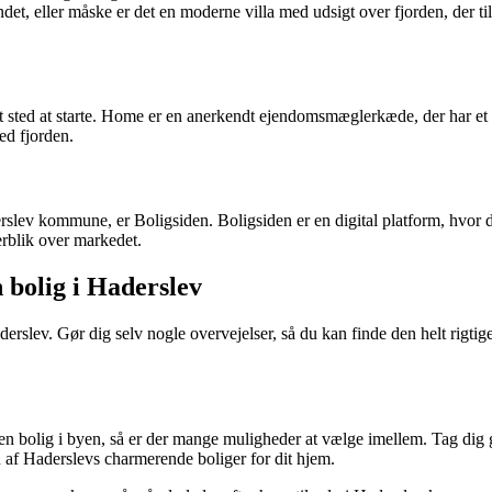
eller måske er det en moderne villa med udsigt over fjorden, der tiltal
dt sted at starte. Home er en anerkendt ejendomsmæglerkæde, der har et 
ed fjorden.
erslev kommune, er Boligsiden. Boligsiden er en digital platform, hvor 
erblik over markedet.
 bolig i Haderslev
derslev. Gør dig selv nogle overvejelser, så du kan finde den helt rigtig
n bolig i byen, så er der mange muligheder at vælge imellem. Tag dig go
n af Haderslevs charmerende boliger for dit hjem.