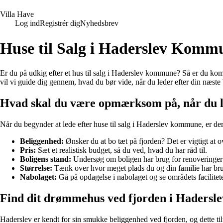
V
illa
H
ave
Log ind
Registrér dig
Nyhedsbrev
Huse til Salg i Haderslev Komm
Er du på udkig efter et hus til salg i Haderslev kommune? Så er du komm
vil vi guide dig gennem, hvad du bør vide, når du leder efter din næste 
Hvad skal du være opmærksom på, når du led
Når du begynder at lede efter huse til salg i Haderslev kommune, er der f
Beliggenhed:
Ønsker du at bo tæt på fjorden? Det er vigtigt at o
Pris:
Sæt et realistisk budget, så du ved, hvad du har råd til.
Boligens stand:
Undersøg om boligen har brug for renoveringer e
Størrelse:
Tænk over hvor meget plads du og din familie har bru
Nabolaget:
Gå på opdagelse i nabolaget og se områdets facilitet
Find dit drømmehus ved fjorden i Hadersle
Haderslev er kendt for sin smukke beliggenhed ved fjorden, og dette t