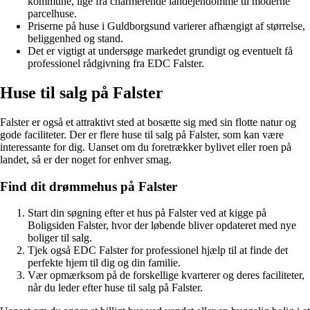
kommune, lige fra charmerende landejendomme til moderne
parcelhuse.
Priserne på huse i Guldborgsund varierer afhængigt af størrelse,
beliggenhed og stand.
Det er vigtigt at undersøge markedet grundigt og eventuelt få
professionel rådgivning fra EDC Falster.
Huse til salg på Falster
Falster er også et attraktivt sted at bosætte sig med sin flotte natur og
gode faciliteter. Der er flere huse til salg på Falster, som kan være
interessante for dig. Uanset om du foretrækker bylivet eller roen på
landet, så er der noget for enhver smag.
Find dit drømmehus på Falster
Start din søgning efter et hus på Falster ved at kigge på
Boligsiden Falster, hvor der løbende bliver opdateret med nye
boliger til salg.
Tjek også EDC Falster for professionel hjælp til at finde det
perfekte hjem til dig og din familie.
Vær opmærksom på de forskellige kvarterer og deres faciliteter,
når du leder efter huse til salg på Falster.