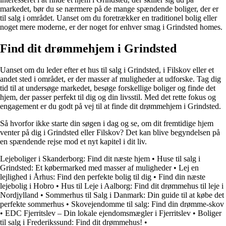
markedet, bør du se nærmere på de mange spændende boliger, der er
til salg i området. Uanset om du foretrækker en traditionel bolig eller
noget mere moderne, er der noget for enhver smag i Grindsted homes.
Find dit drømmehjem i Grindsted
Uanset om du leder efter et hus til salg i Grindsted, i Filskov eller et
andet sted i området, er der masser af muligheder at udforske. Tag dig
tid til at undersøge markedet, besøge forskellige boliger og finde det
hjem, der passer perfekt til dig og din livsstil. Med det rette fokus og
engagement er du godt på vej til at finde dit drømmehjem i Grindsted.
Så hvorfor ikke starte din søgen i dag og se, om dit fremtidige hjem
venter på dig i Grindsted eller Filskov? Det kan blive begyndelsen på
en spændende rejse mod et nyt kapitel i dit liv.
Lejeboliger i Skanderborg: Find dit næste hjem
•
Huse til salg i
Grindsted: Et købermarked med masser af muligheder
•
Lej en
lejlighed i Århus: Find den perfekte bolig til dig
•
Find din næste
lejebolig i Hobro
•
Hus til Leje i Aalborg: Find dit drømmehus til leje i
Nordjylland
•
Sommerhus til Salg i Danmark: Din guide til at købe det
perfekte sommerhus
•
Skovejendomme til salg: Find din drømme-skov
•
EDC Fjerritslev – Din lokale ejendomsmægler i Fjerritslev
•
Boliger
til salg i Frederikssund: Find dit drømmehus!
•