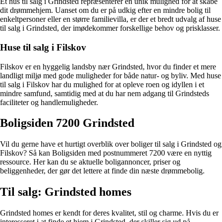
Et hus til salg i Grindsted repræsenterer en unik mulighed for at skabe
dit drømmehjem. Uanset om du er på udkig efter en mindre bolig til
enkeltpersoner eller en større familievilla, er der et bredt udvalg af huse
til salg i Grindsted, der imødekommer forskellige behov og prisklasser.
Huse til salg i Filskov
Filskov er en hyggelig landsby nær Grindsted, hvor du finder et mere
landligt miljø med gode muligheder for både natur- og byliv. Med huse
til salg i Filskov har du mulighed for at opleve roen og idyllen i et
mindre samfund, samtidig med at du har nem adgang til Grindsteds
faciliteter og handlemuligheder.
Boligsiden 7200 Grindsted
Vil du gerne have et hurtigt overblik over boliger til salg i Grindsted og
Filskov? Så kan Boligsiden med postnummeret 7200 være en nyttig
ressource. Her kan du se aktuelle boligannoncer, priser og
beliggenheder, der gør det lettere at finde din næste drømmebolig.
Til salg: Grindsted homes
Grindsted homes er kendt for deres kvalitet, stil og charme. Hvis du er
interesseret i at finde et hjem i Grindsted, der skiller sig ud på