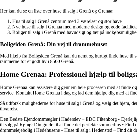
Her kan du se en liste over huse til salg i Grenå og Grenaa:
Hus til salg i Grenå centrum med 3 værelser og stor have
Nye huse til salg i Grenaa med moderne design og gode facilitet
Boliger til salg i Grenå med havudsigt og tæt på indkøbsmulighe
Boligsiden Grenå: Din vej til drømmehuset
Med hjælp fra Boligsiden Grenå kan du nemt og hurtigt finde huse til sa
rammerne for et godt liv i 8500 Grenå.
Home Grenaa: Professionel hjælp til boligs
Home Grenaa kan assistere dig gennem hele processen med at finde og k
service. Kontakt Home Grenaa i dag og lad dem hjælpe dig med at fin
Så udforsk mulighederne for huse til salg i Grenå og vælg det hjem, der
tilværelse.
Den Bedste Ejendomsmægler i Haderslev – EDC Filtenborg
•
Ejerlej
til salg på Rømø: Din guide til at finde det perfekte sommerhus
•
Find 
drømmelejebolig i Hedehusene
•
Huse til salg i Hedensted – Find dit