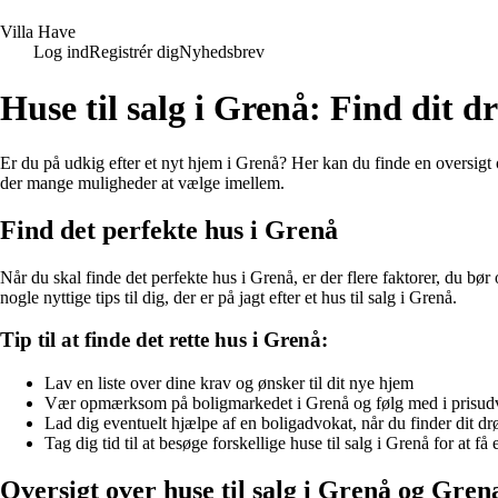
V
illa
H
ave
Log ind
Registrér dig
Nyhedsbrev
Huse til salg i Grenå: Find dit
Er du på udkig efter et nyt hjem i Grenå? Her kan du finde en oversigt 
der mange muligheder at vælge imellem.
Find det perfekte hus i Grenå
Når du skal finde det perfekte hus i Grenå, er der flere faktorer, du bør
nogle nyttige tips til dig, der er på jagt efter et hus til salg i Grenå.
Tip til at finde det rette hus i Grenå:
Lav en liste over dine krav og ønsker til dit nye hjem
Vær opmærksom på boligmarkedet i Grenå og følg med i prisud
Lad dig eventuelt hjælpe af en boligadvokat, når du finder dit 
Tag dig tid til at besøge forskellige huse til salg i Grenå for at få 
Oversigt over huse til salg i Grenå og Gren