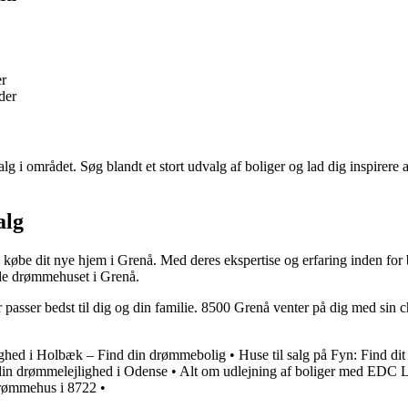
er
der
lg i området. Søg blandt et stort udvalg af boliger og lad dig inspirere
alg
øbe dit nye hjem i Grenå. Med deres ekspertise og erfaring inden for 
de drømmehuset i Grenå.
 passer bedst til dig og din familie. 8500 Grenå venter på dig med sin c
lighed i Holbæk – Find din drømmebolig
•
Huse til salg på Fyn: Find d
din drømmelejlighed i Odense
•
Alt om udlejning af boliger med EDC L
 drømmehus i 8722
•