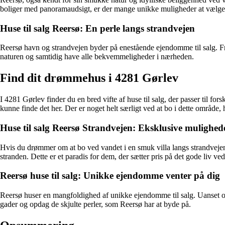
boliger med panoramaudsigt, er der mange unikke muligheder at vælge
Huse til salg Reersø: En perle langs strandvejen
Reersø havn og strandvejen byder på enestående ejendomme til salg. Fra
naturen og samtidig have alle bekvemmeligheder i nærheden.
Find dit drømmehus i 4281 Gørlev
I 4281 Gørlev finder du en bred vifte af huse til salg, der passer til fo
kunne finde det her. Der er noget helt særligt ved at bo i dette område, 
Huse til salg Reersø Strandvejen: Eksklusive mulighed
Hvis du drømmer om at bo ved vandet i en smuk villa langs strandvejen, 
stranden. Dette er et paradis for dem, der sætter pris på det gode liv ved
Reersø huse til salg: Unikke ejendomme venter på dig
Reersø huser en mangfoldighed af unikke ejendomme til salg. Uanset om
gader og opdag de skjulte perler, som Reersø har at byde på.