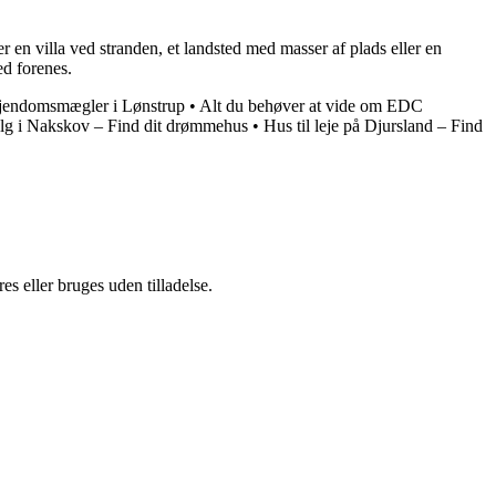
r en villa ved stranden, et landsted med masser af plads eller en
ed forenes.
jendomsmægler i Lønstrup
•
Alt du behøver at vide om EDC
alg i Nakskov – Find dit drømmehus
•
Hus til leje på Djursland – Find
s eller bruges uden tilladelse.