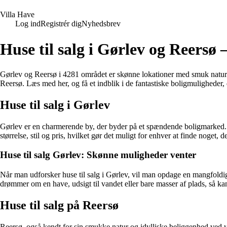
V
illa
H
ave
Log ind
Registrér dig
Nyhedsbrev
Huse til salg i Gørlev og Reersø
Gørlev og Reersø i 4281 området er skønne lokationer med smuk natur og
Reersø. Læs med her, og få et indblik i de fantastiske boligmuligheder, 
Huse til salg i Gørlev
Gørlev er en charmerende by, der byder på et spændende boligmarked. Om du
størrelse, stil og pris, hvilket gør det muligt for enhver at finde noget, 
Huse til salg Gørlev: Skønne muligheder venter
Når man udforsker huse til salg i Gørlev, vil man opdage en mangfol
drømmer om en have, udsigt til vandet eller bare masser af plads, så ka
Huse til salg på Reersø
Reersø, også kendt for sin smukke natur og idylliske beliggenhed ved 