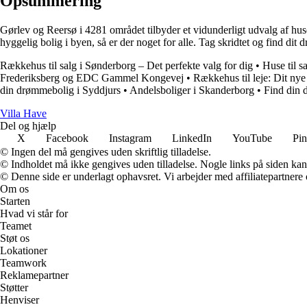
Opsummering
Gørlev og Reersø i 4281 området tilbyder et vidunderligt udvalg af huse 
hyggelig bolig i byen, så er der noget for alle. Tag skridtet og find d
Rækkehus til salg i Sønderborg – Det perfekte valg for dig
•
Huse til s
Frederiksberg og EDC Gammel Kongevej
•
Rækkehus til leje: Dit nye
din drømmebolig i Syddjurs
•
Andelsboliger i Skanderborg
•
Find din
V
illa
H
ave
Del og hjælp
X
Facebook
Instagram
LinkedIn
YouTube
Pin
© Ingen del må gengives uden skriftlig tilladelse.
© Indholdet må ikke gengives uden tilladelse. Nogle links på siden ka
© Denne side er underlagt ophavsret. Vi arbejder med affiliatepartnere 
Om os
Starten
Hvad vi står for
Teamet
Støt os
Lokationer
Teamwork
Reklamepartner
Støtter
Henviser