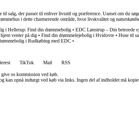
til salg, der passer til enhver livsstil og præference. Uanset om du søge
it drømmehus i dette charmerende område, hvor livskvalitet og naturskønh
alg i Hellerup: Find din drømmebolig
•
EDC Lønstrup – Din betroede e
 hjem venter på dig
•
Find din drømmelejebolig i Hvidovre
•
Huse til s
 drømmebolig i Rudkøbing med EDC
•
terest
TikTok
Mail
RSS
n give os kommission ved køb.
og kan opnå indtægt ved køb via links. Ingen del af indholdet må kopiere