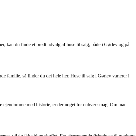
 kan du finde et bredt udvalg af huse til salg, både i Gørlev og på
e familie, så finder du det hele her. Huse til salg i Gørlev varierer i
re ejendomme med historie, er der noget for enhver smag. Om man
rsø, vil du ikke blive skuffet. Fra charmerende fiskerhuse til moderne