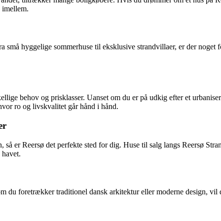
 imellem.
 små hyggelige sommerhuse til eksklusive strandvillaer, er der noget fo
rskellige behov og prisklasser. Uanset om du er på udkig efter et urbanise
hvor ro og livskvalitet går hånd i hånd.
er
så er Reersø det perfekte sted for dig. Huse til salg langs Reersø Stran
 havet.
 du foretrækker traditionel dansk arkitektur eller moderne design, vil