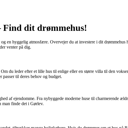
 – Find dit drømmehus!
 en hyggelig atmosfære. Overvejer du at investere i dit drømmehus her,
der venter på dig.
 leder efter et lille hus til enlige eller en større villa til den voksend
der passer til deres behov og budget.
dighed af ejendomme. Fra nybyggede moderne huse til charmerende æld
n man finde det i Gørlev.
vandet, tiltrækker mange boligkøbere. Hvis du drømmer om et hus på Ree