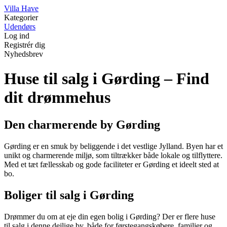
V
illa
H
ave
Kategorier
Udendørs
Log ind
Registrér dig
Nyhedsbrev
Huse til salg i Gørding – Find
dit drømmehus
Den charmerende by Gørding
Gørding er en smuk by beliggende i det vestlige Jylland. Byen har et
unikt og charmerende miljø, som tiltrækker både lokale og tilflyttere.
Med et tæt fællesskab og gode faciliteter er Gørding et ideelt sted at
bo.
Boliger til salg i Gørding
Drømmer du om at eje din egen bolig i Gørding? Der er flere huse
til salg i denne dejlige by, både for førstegangskøbere, familier og