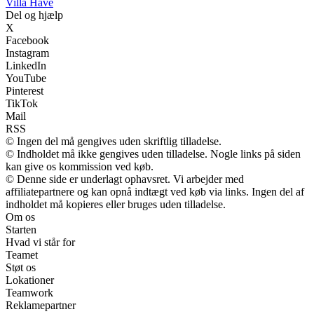
V
illa
H
ave
Del og hjælp
X
Facebook
Instagram
LinkedIn
YouTube
Pinterest
TikTok
Mail
RSS
© Ingen del må gengives uden skriftlig tilladelse.
© Indholdet må ikke gengives uden tilladelse. Nogle links på siden
kan give os kommission ved køb.
© Denne side er underlagt ophavsret. Vi arbejder med
affiliatepartnere og kan opnå indtægt ved køb via links. Ingen del af
indholdet må kopieres eller bruges uden tilladelse.
Om os
Starten
Hvad vi står for
Teamet
Støt os
Lokationer
Teamwork
Reklamepartner