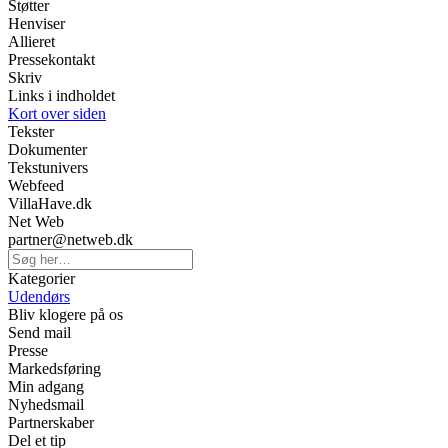
Støtter
Henviser
Allieret
Pressekontakt
Skriv
Links i indholdet
Kort over siden
Tekster
Dokumenter
Tekstunivers
Webfeed
VillaHave.dk
Net Web
partner@netweb.dk
Kategorier
Udendørs
Bliv klogere på os
Send mail
Presse
Markedsføring
Min adgang
Nyhedsmail
Partnerskaber
Del et tip