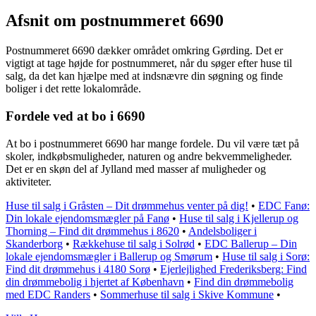
Afsnit om postnummeret 6690
Postnummeret 6690 dækker området omkring Gørding. Det er
vigtigt at tage højde for postnummeret, når du søger efter huse til
salg, da det kan hjælpe med at indsnævre din søgning og finde
boliger i det rette lokalområde.
Fordele ved at bo i 6690
At bo i postnummeret 6690 har mange fordele. Du vil være tæt på
skoler, indkøbsmuligheder, naturen og andre bekvemmeligheder.
Det er en skøn del af Jylland med masser af muligheder og
aktiviteter.
Huse til salg i Gråsten – Dit drømmehus venter på dig!
•
EDC Fanø:
Din lokale ejendomsmægler på Fanø
•
Huse til salg i Kjellerup og
Thorning – Find dit drømmehus i 8620
•
Andelsboliger i
Skanderborg
•
Rækkehuse til salg i Solrød
•
EDC Ballerup – Din
lokale ejendomsmægler i Ballerup og Smørum
•
Huse til salg i Sorø:
Find dit drømmehus i 4180 Sorø
•
Ejerlejlighed Frederiksberg: Find
din drømmebolig i hjertet af København
•
Find din drømmebolig
med EDC Randers
•
Sommerhuse til salg i Skive Kommune
•