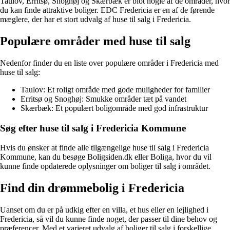
Taulov, Erritsø, Snoghøj og Skærbæk er blot nogle af de områder, hvor
du kan finde attraktive boliger. EDC Fredericia er en af de førende
mæglere, der har et stort udvalg af huse til salg i Fredericia.
Populære områder med huse til salg
Nedenfor finder du en liste over populære områder i Fredericia med
huse til salg:
Taulov: Et roligt område med gode muligheder for familier
Erritsø og Snoghøj: Smukke områder tæt på vandet
Skærbæk: Et populært boligområde med god infrastruktur
Søg efter huse til salg i Fredericia Kommune
Hvis du ønsker at finde alle tilgængelige huse til salg i Fredericia
Kommune, kan du besøge Boligsiden.dk eller Boliga, hvor du vil
kunne finde opdaterede oplysninger om boliger til salg i området.
Find din drømmebolig i Fredericia
Uanset om du er på udkig efter en villa, et hus eller en lejlighed i
Fredericia, så vil du kunne finde noget, der passer til dine behov og
præferencer. Med et varieret udvalg af boliger til salg i forskellige