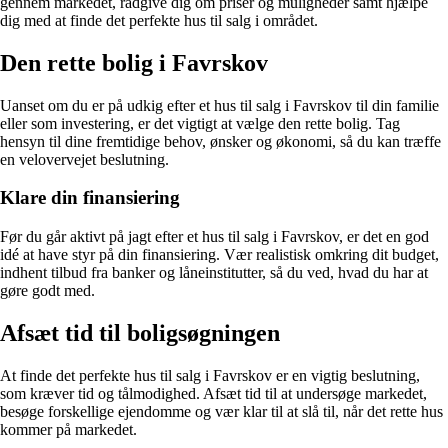
gennem markedet, rådgive dig om priser og muligheder samt hjælpe
dig med at finde det perfekte hus til salg i området.
Den rette bolig i Favrskov
Uanset om du er på udkig efter et hus til salg i Favrskov til din familie
eller som investering, er det vigtigt at vælge den rette bolig. Tag
hensyn til dine fremtidige behov, ønsker og økonomi, så du kan træffe
en velovervejet beslutning.
Klare din finansiering
Før du går aktivt på jagt efter et hus til salg i Favrskov, er det en god
idé at have styr på din finansiering. Vær realistisk omkring dit budget,
indhent tilbud fra banker og låneinstitutter, så du ved, hvad du har at
gøre godt med.
Afsæt tid til boligsøgningen
At finde det perfekte hus til salg i Favrskov er en vigtig beslutning,
som kræver tid og tålmodighed. Afsæt tid til at undersøge markedet,
besøge forskellige ejendomme og vær klar til at slå til, når det rette hus
kommer på markedet.