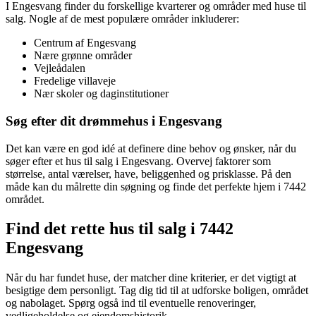
I Engesvang finder du forskellige kvarterer og områder med huse til
salg. Nogle af de mest populære områder inkluderer:
Centrum af Engesvang
Nære grønne områder
Vejleådalen
Fredelige villaveje
Nær skoler og daginstitutioner
Søg efter dit drømmehus i Engesvang
Det kan være en god idé at definere dine behov og ønsker, når du
søger efter et hus til salg i Engesvang. Overvej faktorer som
størrelse, antal værelser, have, beliggenhed og prisklasse. På den
måde kan du målrette din søgning og finde det perfekte hjem i 7442
området.
Find det rette hus til salg i 7442
Engesvang
Når du har fundet huse, der matcher dine kriterier, er det vigtigt at
besigtige dem personligt. Tag dig tid til at udforske boligen, området
og nabolaget. Spørg også ind til eventuelle renoveringer,
vedligeholdelse og ejendomshistorik.