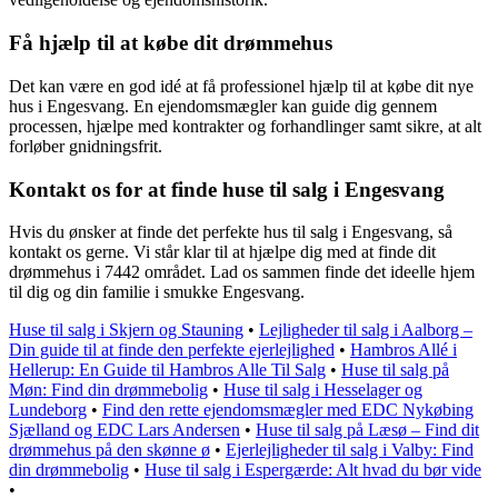
Få hjælp til at købe dit drømmehus
Det kan være en god idé at få professionel hjælp til at købe dit nye
hus i Engesvang. En ejendomsmægler kan guide dig gennem
processen, hjælpe med kontrakter og forhandlinger samt sikre, at alt
forløber gnidningsfrit.
Kontakt os for at finde huse til salg i Engesvang
Hvis du ønsker at finde det perfekte hus til salg i Engesvang, så
kontakt os gerne. Vi står klar til at hjælpe dig med at finde dit
drømmehus i 7442 området. Lad os sammen finde det ideelle hjem
til dig og din familie i smukke Engesvang.
Huse til salg i Skjern og Stauning
•
Lejligheder til salg i Aalborg –
Din guide til at finde den perfekte ejerlejlighed
•
Hambros Allé i
Hellerup: En Guide til Hambros Alle Til Salg
•
Huse til salg på
Møn: Find din drømmebolig
•
Huse til salg i Hesselager og
Lundeborg
•
Find den rette ejendomsmægler med EDC Nykøbing
Sjælland og EDC Lars Andersen
•
Huse til salg på Læsø – Find dit
drømmehus på den skønne ø
•
Ejerlejligheder til salg i Valby: Find
din drømmebolig
•
Huse til salg i Espergærde: Alt hvad du bør vide
•