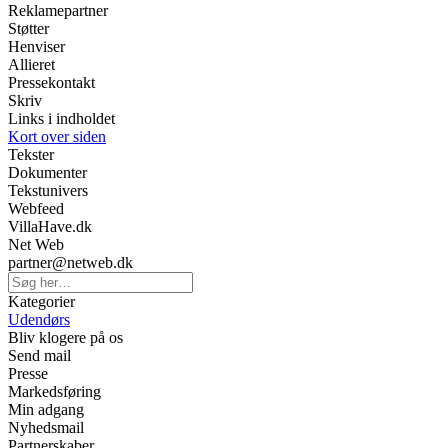
Reklamepartner
Støtter
Henviser
Allieret
Pressekontakt
Skriv
Links i indholdet
Kort over siden
Tekster
Dokumenter
Tekstunivers
Webfeed
VillaHave.dk
Net Web
partner@netweb.dk
Kategorier
Udendørs
Bliv klogere på os
Send mail
Presse
Markedsføring
Min adgang
Nyhedsmail
Partnerskaber