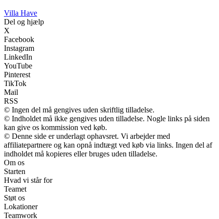
V
illa
H
ave
Del og hjælp
X
Facebook
Instagram
LinkedIn
YouTube
Pinterest
TikTok
Mail
RSS
© Ingen del må gengives uden skriftlig tilladelse.
© Indholdet må ikke gengives uden tilladelse. Nogle links på siden
kan give os kommission ved køb.
© Denne side er underlagt ophavsret. Vi arbejder med
affiliatepartnere og kan opnå indtægt ved køb via links. Ingen del af
indholdet må kopieres eller bruges uden tilladelse.
Om os
Starten
Hvad vi står for
Teamet
Støt os
Lokationer
Teamwork