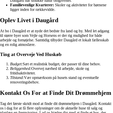
Daugård har smukke natur omgivelser.
Familievenlige Kvarterer:
Skoler og aktiviteter for børnene
ligger inden for rækkevidde.
Oplev Livet i Daugård
At bo i Daugård er at nyde det bedste fra land og by. Med let adgang
til større byer som Vejle og Horsens er der rig mulighed for både
arbejde og fornøjelse. Samtidig tilbyder Daugård et lokalt fællesskab
og en rolig atmosfære.
Ting at Overveje Ved Huskøb
Budget:
Sæt et realistisk budget, der passer til dine behov.
Beliggenhed:
Overvej nærhed til arbejde, skole og
fritidsaktiviteter.
Tilstand:
Vær opmærksom på husets stand og eventuelle
renoveringsbehov.
Kontakt Os For at Finde Dit Drømmehjem
Tag det første skridt mod at finde dit drømmehjem i Daugård. Kontakt
os i dag for at få flere oplysninger om de aktuelle huse til salg og
planlæg en fremvisning. Lad os hjælpe dig med at finde et hus, der