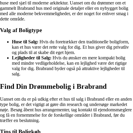
huse med sjæl til moderne arkitektur. Uanset om du drømmer om et
gammelt Brabrand hus med originale detaljer eller en nybygget bolig
med alle moderne bekvemmeligheder, er der noget for enhver smag i
dette område.
Valg af Boligtype
Huse til Salg:
Hvis du foretrækker den traditionelle boligform,
kan et hus være det rette valg for dig. Et hus giver dig privatliv
og plads til at skabe dit eget hjem.
Lejligheder til Salg:
Hvis du ønsker en mere kompakt bolig
med mindre vedligeholdelse, kan en lejlighed være det rigtige
valg for dig. Brabrand byder også på attraktive lejligheder til
salg.
Find Din Drømmebolig i Brabrand
Uanset om du er på udkig efter et hus til salg i Brabrand eller en anden
type bolig, er det vigtigt at gøre din research og undersøge markedet
nøje. Besøg åbent hus arrangementer, tag kontakt til ejendomsmæglere
og få en fornemmelse for de forskellige områder i Brabrand, før du
træffer en beslutning.
Tips til Boligkøb