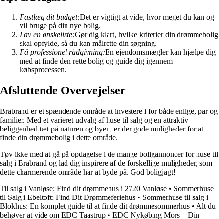
Fastlæg dit budget:
Det er vigtigt at vide, hvor meget du kan og
vil bruge på din nye bolig.
Lav en ønskeliste:
Gør dig klart, hvilke kriterier din drømmebolig
skal opfylde, så du kan målrette din søgning.
Få professionel rådgivning:
En ejendomsmægler kan hjælpe dig
med at finde den rette bolig og guide dig igennem
købsprocessen.
Afsluttende Overvejelser
Brabrand er et spændende område at investere i for både enlige, par og
familier. Med et varieret udvalg af huse til salg og en attraktiv
beliggenhed tæt på naturen og byen, er der gode muligheder for at
finde din drømmebolig i dette område.
Tøv ikke med at gå på opdagelse i de mange boligannoncer for huse til
salg i Brabrand og lad dig inspirere af de forskellige muligheder, som
dette charmerende område har at byde på. God boligjagt!
Til salg i Vanløse: Find dit drømmehus i 2720 Vanløse
•
Sommerhuse
til Salg i Ebeltoft: Find Dit Drømmeferiehus
•
Sommerhuse til salg i
Blokhus: En komplet guide til at finde dit drømmesommerhus
•
Alt du
behøver at vide om EDC Taastrup
•
EDC Nykøbing Mors – Din