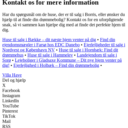
Kontakt os for mere information
Har du spørgsmål om de huse, der er til salg i Borris, eller ønsker du
hjælp til at finde din drømmebolig? Kontakt os for en uforpligtende
snak, så vi sammen kan hjælpe dig med at finde det perfekte hjem til
dig.
Huse til salg i Bække – dit næste hjem venter på dig
•
Find din
ejendomsmægler i Farsø hos EDC Danebo
•
Ejerlejligheder til salg i
Nordvest og København NV
•
Huse til salg i Hornbæk: Find dit
drømmehus
•
Huse til salg i Hammelev
•
Landejendom til salg i
Sorø
•
Lejeboliger i Gladsaxe Kommune – Dit nye hjem venter på
dig!
•
Ejerlejlighed i Holbæk – Find din drømmebolig
•
V
illa
H
ave
Del og hjælp
X
Facebook
Instagram
LinkedIn
YouTube
Pinterest
TikTok
Mail
RSS