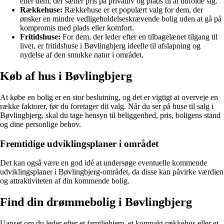
eller dem, der sætter pris på privatliv og plads til at udfolde sig.
Rækkehuse:
Rækkehuse er et populært valg for dem, der
ønsker en mindre vedligeholdelseskrævende bolig uden at gå på
kompromis med plads eller komfort.
Fritidshuse:
For dem, der leder efter en tilbagelænet tilgang til
livet, er fritidshuse i Bøvlingbjerg ideelle til afslapning og
nydelse af den smukke natur i området.
Køb af hus i Bøvlingbjerg
At købe en bolig er en stor beslutning, og det er vigtigt at overveje en
række faktorer, før du foretager dit valg. Når du ser på huse til salg i
Bøvlingbjerg, skal du tage hensyn til beliggenhed, pris, boligens stand
og dine personlige behov.
Fremtidige udviklingsplaner i området
Det kan også være en god idé at undersøge eventuelle kommende
udviklingsplaner i Bøvlingbjerg-området, da disse kan påvirke værdien
og attraktiviteten af din kommende bolig.
Find din drømmebolig i Bøvlingbjerg
Uanset om du leder efter et familiehjem, et kompakt rækkehus eller et