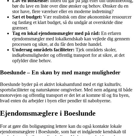
Lav en ønskeliste:
Inden du går på jagt efter din drømmebolig,
bør du lave en liste over dine ønsker og behov. Ønsker du en
stor have, flere værelser eller en moderne indretning?
Sæt et budget:
Vær realistisk om dine økonomiske ressourcer
og fastlæg et klart budget, så du undgår at overskride dine
grænser.
Tag en lokal ejendomsmægler med på råd:
En erfaren
ejendomsmægler med lokalkendskab kan vejlede dig gennem
processen og sikre, at du får den bedste handel.
Undersøg områdets faciliteter:
Tjek områdets skoler,
indkøbsmuligheder og offentlig transport for at sikre, at det
opfylder dine behov.
Boeslunde – En skøn by med mange muligheder
Boeslunde byder på et aktivt lokalsamfund med et rigt kulturliv,
sportsfaciliteter og naturskønne omgivelser. Med nem adgang til både
motorvejen og offentlig transport er det let at komme til og fra byen,
hvad enten du arbejder i byen eller pendler til nabobyerne.
Ejendomsmæglere i Boeslunde
For at gøre din boligsøgning lettere kan du også kontakte lokale
ejendomsmæglere i Boeslunde, som har et indgående kendskab til