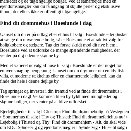
markedet og de tilgængelige boliger. Ved at samarbejde med en
ejendomsmægler kan du få adgang til skjulte perler og eksklusive
tilbud, der ellers ikke er offentligt tilgængelige.
Find dit drømmehus i Boeslunde i dag
Uanset om du er på udkig efter et hus til salg i Boeslunde eller ønsker
at sælge din nuværende bolig, så er Boeslunde et attraktivt valg for
boligkøbere og sælgere. Tag det første skridt mod dit nye hjem i
Boeslunde ved at udforske de mange spændende muligheder, der
venter på dig i denne skønne by.
Med et varieret udvalg af huse til salg i Boeslunde er der noget for
enhver smag og pengepung. Uanset om du drømmer om en idyllisk
villa, et moderne rækkehus eller en charmerende lejlighed, kan du
finde det hele i denne dejlige by.
Tag springet og invester i din fremtid ved at finde dit drømmehus i
Boeslunde i dag! Velkommen til en by fyldt med muligheder og
skønne boliger, der venter på at blive udforsket.
Ejerlejligheder til salg i Glostrup: Find din drømmebolig på Vestegnen
•
Sommerhus til salg i Thy og Thisted: Find dit drømmeferiehus nu!
•
Lejebolig i Thisted og Thy: Find dit drømmehjem
•
Alt, du skal vide
om EDC Søndervig og ejendomsmægler i Søndervig
•
Huse til salg i