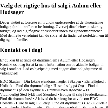
Vælg det rigtige hus til salg i Aulum eller
Hodsager
Det er vigtigt at foretage en grundig undersøgelse af de tilgængelige
boliger, før du træffer en beslutning. Overvej dine behov, ønsker og
budget, og lad dig rådgive af eksperter inden for ejendomsbranchen.
Med den rette vejledning kan du sikre, at du finder det perfekte hjem til
dig og din familie.
Kontakt os i dag!
Er du klar til at finde dit drømmehjem i Aulum eller Hodsager?
Kontakt os i dag for at få mere information om de aktuelle boliger til
salg i området. Lad os hjælpe dig med at gøre dine boligdrømme til
virkelighed!
EDC Skagen – Din lokale ejendomsmægler i Skagen
•
Ejerlejlighed i
Holbæk – Find din drømmebolig
•
Huse til salg på Orø – Find dit
drømmehus på den skønne ø
•
ErantisHaven Rødovre – Et
Vidunderligt Sted fyldt med Skønhed
•
Boliger til salg i Frederikssund:
Find dit drømmehus!
•
Alt hvad du har brug for at vide om EDC
Horsens
•
Huse til salg i Gilleleje: Find dit drømmehus i 3250 Gilleleje
•
Lejligheder i Valby til leje – Find din drømmebolig i Valby
•
Huse Til