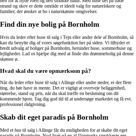
hen for at nyde roen og den smukke natur. Med huse tæt på både
strand og skov er dette område et ideelt valg for naturelskere og
familier, der ønsker at bo i naturskønne omgivelser.
Find din nye bolig på Bornholm
Hvis du leder efter huse til salg i Tejn eller andre dele af Bornholm, så
kan du benytte dig af vores søgefunktion her på siden. Vi tilbyder et
bredt udvalg af boliger på Bornholm, herunder huse, sommerhuse og
lejligheder. Lad os hjælpe dig med at finde din drømmebolig på denne
skønne ø.
Hvad skal du være opmærksom på?
Når du leder efter huse til salg i Allinge eller andre steder, er der flere
ting, du bør have in mente. Det er vigtigt at overveje beliggenhed,
størrelse, stand og pris, når du skal træffe en beslutning om dit
kommende hjem. Tag dig god tid til at undersøge markedet og få evt.
professionel rådgivning.
Skab dit eget paradis på Bornholm
Med et hus til salg i Allinge får du muligheden for at skabe dit eget
paradis på Bornholm. Nyd livet på en af Danmarks smukkeste øer,