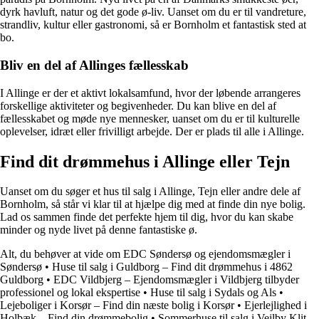
dyrk havluft, natur og det gode ø-liv. Uanset om du er til vandreture,
strandliv, kultur eller gastronomi, så er Bornholm et fantastisk sted at
bo.
Bliv en del af Allinges fællesskab
I Allinge er der et aktivt lokalsamfund, hvor der løbende arrangeres
forskellige aktiviteter og begivenheder. Du kan blive en del af
fællesskabet og møde nye mennesker, uanset om du er til kulturelle
oplevelser, idræt eller frivilligt arbejde. Der er plads til alle i Allinge.
Find dit drømmehus i Allinge eller Tejn
Uanset om du søger et hus til salg i Allinge, Tejn eller andre dele af
Bornholm, så står vi klar til at hjælpe dig med at finde din nye bolig.
Lad os sammen finde det perfekte hjem til dig, hvor du kan skabe
minder og nyde livet på denne fantastiske ø.
Alt, du behøver at vide om EDC Søndersø og ejendomsmægler i
Søndersø
•
Huse til salg i Guldborg – Find dit drømmehus i 4862
Guldborg
•
EDC Vildbjerg – Ejendomsmægler i Vildbjerg tilbyder
professionel og lokal ekspertise
•
Huse til salg i Sydals og Als
•
Lejeboliger i Korsør – Find din næste bolig i Korsør
•
Ejerlejlighed i
Holbæk – Find din drømmebolig
•
Sommerhuse til salg i Vejlby Klit,