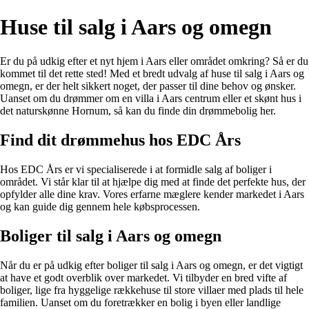
Huse til salg i Aars og omegn
Er du på udkig efter et nyt hjem i Aars eller området omkring? Så er du
kommet til det rette sted! Med et bredt udvalg af huse til salg i Aars og
omegn, er der helt sikkert noget, der passer til dine behov og ønsker.
Uanset om du drømmer om en villa i Aars centrum eller et skønt hus i
det naturskønne Hornum, så kan du finde din drømmebolig her.
Find dit drømmehus hos EDC Års
Hos EDC Års er vi specialiserede i at formidle salg af boliger i
området. Vi står klar til at hjælpe dig med at finde det perfekte hus, der
opfylder alle dine krav. Vores erfarne mæglere kender markedet i Aars
og kan guide dig gennem hele købsprocessen.
Boliger til salg i Aars og omegn
Når du er på udkig efter boliger til salg i Aars og omegn, er det vigtigt
at have et godt overblik over markedet. Vi tilbyder en bred vifte af
boliger, lige fra hyggelige rækkehuse til store villaer med plads til hele
familien. Uanset om du foretrækker en bolig i byen eller landlige