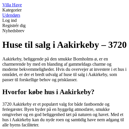
V
illa
H
ave
Kategorier
Udendørs
Log ind
Registrér dig
Nyhedsbrev
Huse til salg i Aakirkeby – 3720
Aakirkeby, beliggende på den smukke Bornholms ø, er en
charmerende by med en blanding af gammeldags charme og
moderne bekvemmeligheder. Hvis du overvejer at investere i et hus i
området, er der et bredt udvalg af huse til salg i Aakirkeby, som
passer til forskellige behov og prisklasser.
Hvorfor købe hus i Aakirkeby?
3720 Aakirkeby er et populært valg for både fastboende og
feriegæster. Byen byder på en hyggelig atmosfære, smukke
omgivelser og en god beliggenhed tæt på naturen og havet. Med et
hus i Aakirkeby kan du nyde roen og samtidig have nem adgang til
alle byens faciliteter.