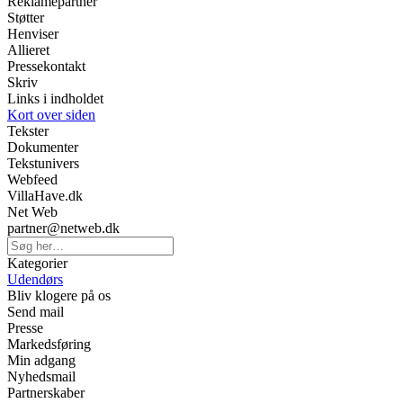
Reklamepartner
Støtter
Henviser
Allieret
Pressekontakt
Skriv
Links i indholdet
Kort over siden
Tekster
Dokumenter
Tekstunivers
Webfeed
VillaHave.dk
Net Web
partner@netweb.dk
Kategorier
Udendørs
Bliv klogere på os
Send mail
Presse
Markedsføring
Min adgang
Nyhedsmail
Partnerskaber