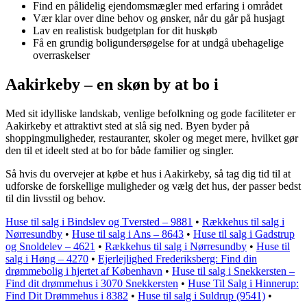
Find en pålidelig ejendomsmægler med erfaring i området
Vær klar over dine behov og ønsker, når du går på husjagt
Lav en realistisk budgetplan for dit huskøb
Få en grundig boligundersøgelse for at undgå ubehagelige
overraskelser
Aakirkeby – en skøn by at bo i
Med sit idylliske landskab, venlige befolkning og gode faciliteter er
Aakirkeby et attraktivt sted at slå sig ned. Byen byder på
shoppingmuligheder, restauranter, skoler og meget mere, hvilket gør
den til et ideelt sted at bo for både familier og singler.
Så hvis du overvejer at købe et hus i Aakirkeby, så tag dig tid til at
udforske de forskellige muligheder og vælg det hus, der passer bedst
til din livsstil og behov.
Huse til salg i Bindslev og Tversted – 9881
•
Rækkehus til salg i
Nørresundby
•
Huse til salg i Ans – 8643
•
Huse til salg i Gadstrup
og Snoldelev – 4621
•
Rækkehus til salg i Nørresundby
•
Huse til
salg i Høng – 4270
•
Ejerlejlighed Frederiksberg: Find din
drømmebolig i hjertet af København
•
Huse til salg i Snekkersten –
Find dit drømmehus i 3070 Snekkersten
•
Huse Til Salg i Hinnerup:
Find Dit Drømmehus i 8382
•
Huse til salg i Suldrup (9541)
•