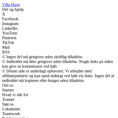
V
illa
H
ave
Del og hjælp
X
Facebook
Instagram
LinkedIn
YouTube
Pinterest
TikTok
Mail
RSS
© Ingen del må gengives uden skriftlig tilladelse.
© Indholdet må ikke gengives uden tilladelse. Nogle links på siden
kan give os kommission ved køb.
© Denne side er underlagt ophavsret. Vi arbejder med
affiliatepartnere og kan opnå indtægt ved køb via links. Ingen del af
indholdet må kopieres eller bruges uden tilladelse.
Om os
Starten
Hvad vi står for
Teamet
Støt os
Lokationer
Teamwork