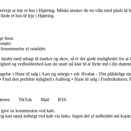
veje at leje et hus i Hjørring. Måske ønsker du en villa med plads til
inde et hus til leje i Hjørring.
ge huse.
rtaler.
en fornemmelse af området.
på landet med udsigt til marker og skov, så er der gode muligheder for at 
dighed og vedholdenhed kan du snart stå klar til at flytte ind i din drøm
agelse
•
Huse til salg i Aars og omegn
•
edc Hvalsø – Din pålidelige e
•
Find den perfekte lejlighed i Aalborg
•
Huse til salg i Frederikshavn:
terest
TikTok
Mail
RSS
n give os kommission ved køb.
og kan opnå indtægt ved køb via links. Ingen del af indholdet må kopiere