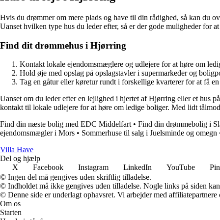
Hvis du drømmer om mere plads og have til din rådighed, så kan du over
Uanset hvilken type hus du leder efter, så er der gode muligheder for at f
Find dit drømmehus i Hjørring
Kontakt lokale ejendomsmæglere og udlejere for at høre om ledi
Hold øje med opslag på opslagstavler i supermarkeder og boligpo
Tag en gåtur eller køretur rundt i forskellige kvarterer for at få 
Uanset om du leder efter en lejlighed i hjertet af Hjørring eller et hus 
kontakt til lokale udlejere for at høre om ledige boliger. Med lidt tålmo
Find din næste bolig med EDC Middelfart
•
Find din drømmebolig i Sl
ejendomsmægler i Mors
•
Sommerhuse til salg i Juelsminde og omegn
V
illa
H
ave
Del og hjælp
X
Facebook
Instagram
LinkedIn
YouTube
Pin
© Ingen del må gengives uden skriftlig tilladelse.
© Indholdet må ikke gengives uden tilladelse. Nogle links på siden ka
© Denne side er underlagt ophavsret. Vi arbejder med affiliatepartnere 
Om os
Starten