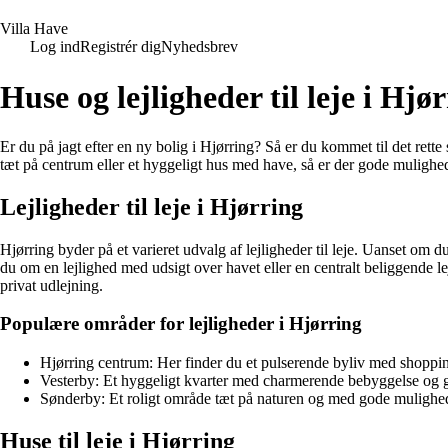
V
illa
H
ave
Log ind
Registrér dig
Nyhedsbrev
Huse og lejligheder til leje i Hjø
Er du på jagt efter en ny bolig i Hjørring? Så er du kommet til det rette
tæt på centrum eller et hyggeligt hus med have, så er der gode mulighed
Lejligheder til leje i Hjørring
Hjørring byder på et varieret udvalg af lejligheder til leje. Uanset o
du om en lejlighed med udsigt over havet eller en centralt beliggende le
privat udlejning.
Populære områder for lejligheder i Hjørring
Hjørring centrum: Her finder du et pulserende byliv med shopping,
Vesterby: Et hyggeligt kvarter med charmerende bebyggelse og 
Sønderby: Et roligt område tæt på naturen og med gode muligheder
Huse til leje i Hjørring