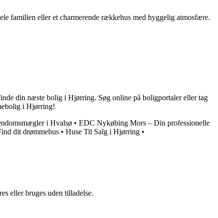
 hele familien eller et charmerende rækkehus med hyggelig atmosfære.
finde din næste bolig i Hjørring. Søg online på boligportaler eller tag
mebolig i Hjørring!
jendomsmægler i Hvalsø
•
EDC Nykøbing Mors – Din professionelle
 Find dit drømmehus
•
Huse Til Salg i Hjørring
•
s eller bruges uden tilladelse.