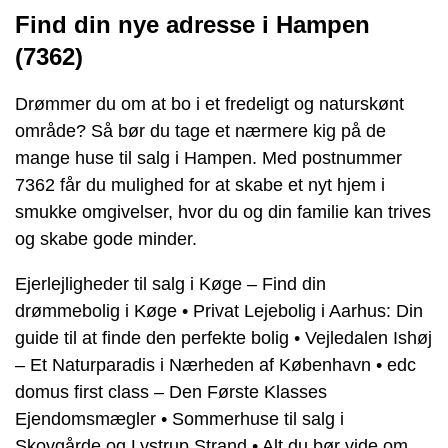
Find din nye adresse i Hampen
(7362)
Drømmer du om at bo i et fredeligt og naturskønt
område? Så bør du tage et nærmere kig på de
mange huse til salg i Hampen. Med postnummer
7362 får du mulighed for at skabe et nyt hjem i
smukke omgivelser, hvor du og din familie kan trives
og skabe gode minder.
Ejerlejligheder til salg i Køge – Find din
drømmebolig i Køge
•
Privat Lejebolig i Aarhus: Din
guide til at finde den perfekte bolig
•
Vejledalen Ishøj
– Et Naturparadis i Nærheden af København
•
edc
domus first class – Den Første Klasses
Ejendomsmægler
•
Sommerhuse til salg i
Skovgårde og Lystrup Strand
•
Alt du bør vide om