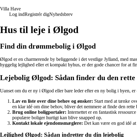
V
illa
H
ave
Log ind
Registrér dig
Nyhedsbrev
Hus til leje i Ølgod
Find din drømmebolig i Ølgod
Ølgod er en charmerende by beliggende i det vestlige Jylland, med mass
hyggelig lejlighed eller et kompakt byhus, er der gode chancer for at f
Lejebolig Ølgod: Sådan finder du den rette 
Uanset om du er ny i Ølgod eller bare leder efter en ny bolig i byen, er 
Lav en liste over dine behov og ønsker:
Start med at tænke ove
en klar idé om dine behov, bliver det nemmere at finde den rette 
Brug online boligportaler:
Internettet er en fantastisk ressource
populære boliger hurtigt kan blive snapped op.
Kontakt lokale ejendomsmæglere:
Det kan være en god idé at 
Lejlighed Ølgod: Sådan indretter du din lejebolig