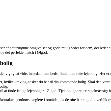
er af naturskønne omgivelser og gode muligheder for dem, der leder eft
inde det perfekte match i Ølgod.
bolig
det vigtigt at vide, hvordan man bedst finder den rette lejebolig. Her er 
r, hvilke krav og ønsker du har til din kommende bolig. Skal den være tæ
bolig.
 til at finde ledige lejeboliger i Ølgod. Tjek boligportaler regelmæssigt 
kontakte ejendomsmæglere i området, da de ofte har et godt overblik ove