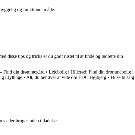
en hyggelig og funktionel måde:
disse tips og tricks er du godt rustet til at finde og indrette din
 – Find din drømmegård
•
Lejebolig i Hillerød: Find din drømmebolig i
g i Jyllinge
•
Alt, du behøver at vide om EDC Højbjerg
•
Huse til salg
s eller bruges uden tilladelse.