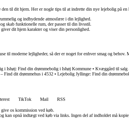
 den til dit hjem. Her er nogle tips til at indrette din nye lejebolig på 
 rummelig og indbydende atmosfære i din lejlighed.
og skab funktionelle rum, der passer til din livsstil.
r giver dit hjem karakter og viser din personlighed.
e til moderne lejligheder, så der er noget for enhver smag og behov. Med 
ig i Ishøj: Find din drømmebolig i Ishøj Kommune
•
Kvæggård til salg
ge – Find dit drømmehus i 4532
•
Lejebolig Jyllinge: Find din drømmeboli
terest
TikTok
Mail
RSS
n give os kommission ved køb.
og kan opnå indtægt ved køb via links. Ingen del af indholdet må kopiere