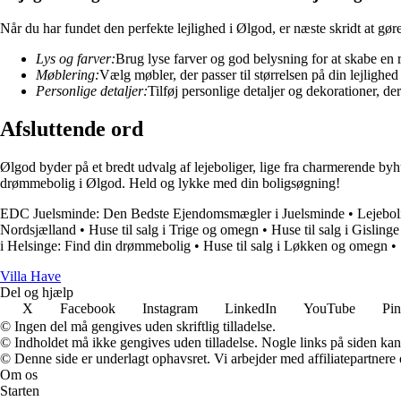
Når du har fundet den perfekte lejlighed i Ølgod, er næste skridt at gøre
Lys og farver:
Brug lyse farver og god belysning for at skabe en
Møblering:
Vælg møbler, der passer til størrelsen på din lejlighed 
Personlige detaljer:
Tilføj personlige detaljer og dekorationer, de
Afsluttende ord
Ølgod byder på et bredt udvalg af lejeboliger, lige fra charmerende byhus
drømmebolig i Ølgod. Held og lykke med din boligsøgning!
EDC Juelsminde: Den Bedste Ejendomsmægler i Juelsminde
•
Lejebol
Nordsjælland
•
Huse til salg i Trige og omegn
•
Huse til salg i Gislin
i Helsinge: Find din drømmebolig
•
Huse til salg i Løkken og omegn
•
V
illa
H
ave
Del og hjælp
X
Facebook
Instagram
LinkedIn
YouTube
Pin
© Ingen del må gengives uden skriftlig tilladelse.
© Indholdet må ikke gengives uden tilladelse. Nogle links på siden ka
© Denne side er underlagt ophavsret. Vi arbejder med affiliatepartnere 
Om os
Starten