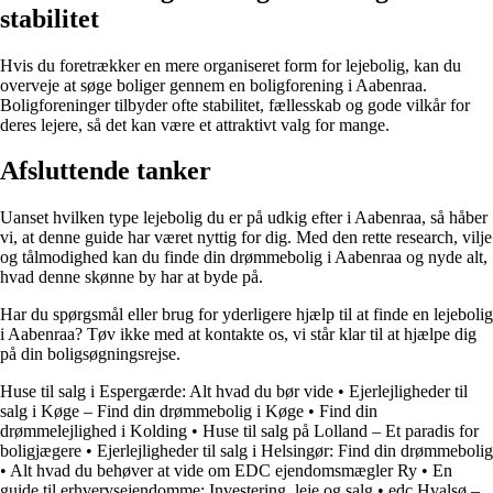
stabilitet
Hvis du foretrækker en mere organiseret form for lejebolig, kan du
overveje at søge boliger gennem en boligforening i Aabenraa.
Boligforeninger tilbyder ofte stabilitet, fællesskab og gode vilkår for
deres lejere, så det kan være et attraktivt valg for mange.
Afsluttende tanker
Uanset hvilken type lejebolig du er på udkig efter i Aabenraa, så håber
vi, at denne guide har været nyttig for dig. Med den rette research, vilje
og tålmodighed kan du finde din drømmebolig i Aabenraa og nyde alt,
hvad denne skønne by har at byde på.
Har du spørgsmål eller brug for yderligere hjælp til at finde en lejebolig
i Aabenraa? Tøv ikke med at kontakte os, vi står klar til at hjælpe dig
på din boligsøgningsrejse.
Huse til salg i Espergærde: Alt hvad du bør vide
•
Ejerlejligheder til
salg i Køge – Find din drømmebolig i Køge
•
Find din
drømmelejlighed i Kolding
•
Huse til salg på Lolland – Et paradis for
boligjægere
•
Ejerlejligheder til salg i Helsingør: Find din drømmebolig
•
Alt hvad du behøver at vide om EDC ejendomsmægler Ry
•
En
guide til erhvervsejendomme: Investering, leje og salg
•
edc Hvalsø –