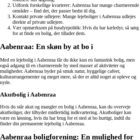
Udforsk forskellige kvarterer: Aabenraa har mange charmerende
områder – find det, der passer bedst til dig.
Kontakt private udlejere: Mange lejeboliger i Aabenraa udlejes
direkte af private udlejere.
Vær opmærksom på husdyrpolitik: Hvis du har kæledyr, så sørg
for at finde en bolig, der tillader dem.
Aabenraa: En skøn by at bo i
Med en lejebolig i Aabenraa får du ikke kun en fantastisk bolig, men
også adgang til en charmerende by med masser af aktiviteter og
muligheder. Aabenraa byder på smuk natur, hyggelige cafeer,
kulturarrangementer og meget mere, så der er altid noget at opleve og
nyde.
Akutbolig i Aabenraa
Hvis du står akut og mangler en bolig i Aabenraa, kan du overveje
akutboliger, der tilbyder midlertidig indkvartering. Akutboliger kan
være en løsning, hvis du har brug for et sted at bo hurtigt, indtil du
finder din permanente lejebolig i Aabenraa.
Aabenraa boligforening: En mulighed for