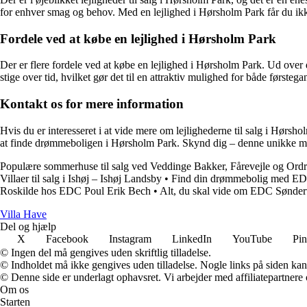
for enhver smag og behov. Med en lejlighed i Hørsholm Park får du ikk
Fordele ved at købe en lejlighed i Hørsholm Park
Der er flere fordele ved at købe en lejlighed i Hørsholm Park. Ud over d
stige over tid, hvilket gør det til en attraktiv mulighed for både førsteg
Kontakt os for mere information
Hvis du er interesseret i at vide mere om lejlighederne til salg i Hørs
at finde drømmeboligen i Hørsholm Park. Skynd dig – denne unikke mu
Populære sommerhuse til salg ved Veddinge Bakker, Fårevejle og Or
Villaer til salg i Ishøj – Ishøj Landsby
•
Find din drømmebolig med E
Roskilde hos EDC Poul Erik Bech
•
Alt, du skal vide om EDC Sønder
V
illa
H
ave
Del og hjælp
X
Facebook
Instagram
LinkedIn
YouTube
Pin
© Ingen del må gengives uden skriftlig tilladelse.
© Indholdet må ikke gengives uden tilladelse. Nogle links på siden ka
© Denne side er underlagt ophavsret. Vi arbejder med affiliatepartnere 
Om os
Starten