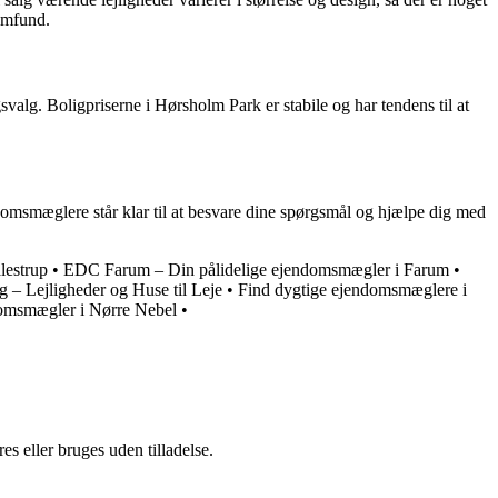
amfund.
valg. Boligpriserne i Hørsholm Park er stabile og har tendens til at
ndomsmæglere står klar til at besvare dine spørgsmål og hjælpe dig med
lestrup
•
EDC Farum – Din pålidelige ejendomsmægler i Farum
•
 – Lejligheder og Huse til Leje
•
Find dygtige ejendomsmæglere i
domsmægler i Nørre Nebel
•
s eller bruges uden tilladelse.