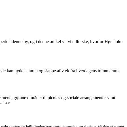
erle i denne by, og i denne artikel vil vi udforske, hvorfor Hørsholm
vor de kan nyde naturen og slappe af væk fra hverdagens trummerum.
 børnene, grønne områder til picnics og sociale arrangementer samt
elser.
 salg værende lejligheder varierer i størrelse og design, så der er noget