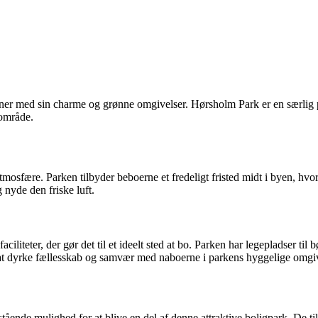
soner med sin charme og grønne omgivelser. Hørsholm Park er en særlig p
gområde.
mosfære. Parken tilbyder beboerne et fredeligt fristed midt i byen, h
 nyde den friske luft.
iteter, der gør det til et ideelt sted at bo. Parken har legepladser til
or at dyrke fællesskab og samvær med naboerne i parkens hyggelige omgiv
stående mulighed for at blive en del af denne attraktive boligpark. De til