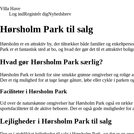
V
illa
H
ave
Log ind
Registrér dig
Nyhedsbrev
Hørsholm Park til salg
Hørsholm er en attraktiv by, der tiltrækker både familier og enkeltper
Park er et fantastisk sted at bo, og hvad der gør det til et attraktivt boli
Hvad gør Hørsholm Park særlig?
Hørsholm Park er kendt for sine smukke grønne omgivelser og rolige at
Der er rig mulighed for at tage lange gåture, løbe eller cykle i parken og
Faciliteter i Hørsholm Park
Ud over de naturskønne omgivelser har Hørsholm Park også en række facil
sportsfaciliteter til de aktive beboere. Der er også gode muligheder f
Lejligheder i Hørsholm Park til salg
Der er i øjeblikket lejligheder til salg i Hørsholm Park, og det er en ene