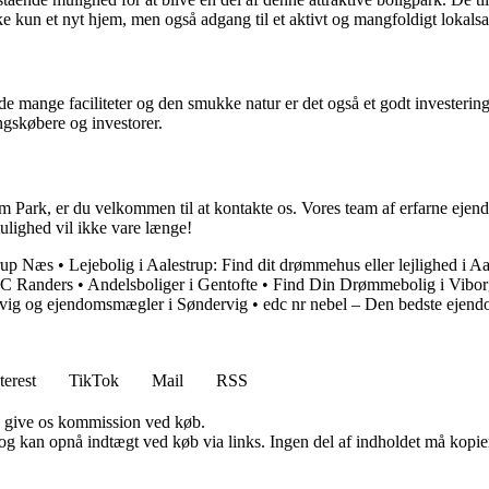
e kun et nyt hjem, men også adgang til et aktivt og mangfoldigt lokals
e mange faciliteter og den smukke natur er det også et godt investerings
angskøbere og investorer.
holm Park, er du velkommen til at kontakte os. Vores team af erfarne eje
lighed vil ikke vare længe!
drup Næs
•
Lejebolig i Aalestrup: Find dit drømmehus eller lejlighed i Aa
DC Randers
•
Andelsboliger i Gentofte
•
Find Din Drømmebolig i Viborg
vig og ejendomsmægler i Søndervig
•
edc nr nebel – Den bedste ejen
terest
TikTok
Mail
RSS
n give os kommission ved køb.
og kan opnå indtægt ved køb via links. Ingen del af indholdet må kopiere