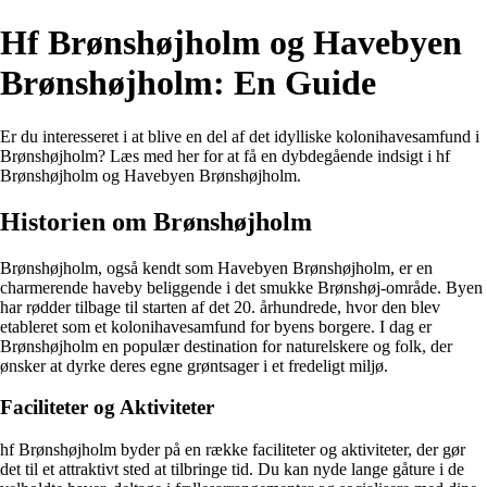
Hf Brønshøjholm og Havebyen
Brønshøjholm: En Guide
Er du interesseret i at blive en del af det idylliske kolonihavesamfund i
Brønshøjholm? Læs med her for at få en dybdegående indsigt i hf
Brønshøjholm og Havebyen Brønshøjholm.
Historien om Brønshøjholm
Brønshøjholm, også kendt som Havebyen Brønshøjholm, er en
charmerende haveby beliggende i det smukke Brønshøj-område. Byen
har rødder tilbage til starten af det 20. århundrede, hvor den blev
etableret som et kolonihavesamfund for byens borgere. I dag er
Brønshøjholm en populær destination for naturelskere og folk, der
ønsker at dyrke deres egne grøntsager i et fredeligt miljø.
Faciliteter og Aktiviteter
hf Brønshøjholm byder på en række faciliteter og aktiviteter, der gør
det til et attraktivt sted at tilbringe tid. Du kan nyde lange gåture i de