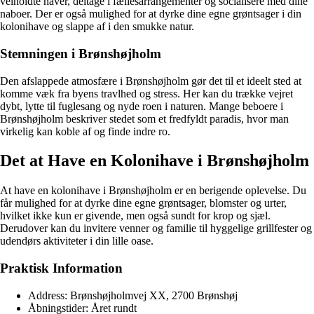
velholdte haver, deltage i fællesarrangementer og socialisere med dine
naboer. Der er også mulighed for at dyrke dine egne grøntsager i din
kolonihave og slappe af i den smukke natur.
Stemningen i Brønshøjholm
Den afslappede atmosfære i Brønshøjholm gør det til et ideelt sted at
komme væk fra byens travlhed og stress. Her kan du trække vejret
dybt, lytte til fuglesang og nyde roen i naturen. Mange beboere i
Brønshøjholm beskriver stedet som et fredfyldt paradis, hvor man
virkelig kan koble af og finde indre ro.
Det at Have en Kolonihave i Brønshøjholm
At have en kolonihave i Brønshøjholm er en berigende oplevelse. Du
får mulighed for at dyrke dine egne grøntsager, blomster og urter,
hvilket ikke kun er givende, men også sundt for krop og sjæl.
Derudover kan du invitere venner og familie til hyggelige grillfester og
udendørs aktiviteter i din lille oase.
Praktisk Information
Address: Brønshøjholmvej XX, 2700 Brønshøj
Åbningstider: Året rundt