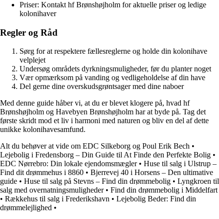
Priser: Kontakt hf Brønshøjholm for aktuelle priser og ledige
kolonihaver
Regler og Råd
Sørg for at respektere fællesreglerne og holde din kolonihave
velplejet
Undersøg områdets dyrkningsmuligheder, før du planter noget
Vær opmærksom på vanding og vedligeholdelse af din have
Del gerne dine overskudsgrøntsager med dine naboer
Med denne guide håber vi, at du er blevet klogere på, hvad hf
Brønshøjholm og Havebyen Brønshøjholm har at byde på. Tag det
første skridt mod et liv i harmoni med naturen og bliv en del af dette
unikke kolonihavesamfund.
Alt du behøver at vide om EDC Silkeborg og Poul Erik Bech
•
Lejebolig i Fredensborg – Din Guide til At Finde den Perfekte Bolig
•
EDC Nørrebro: Din lokale ejendomsmægler
•
Huse til salg i Ulstrup –
Find dit drømmehus i 8860
•
Bjerrevej 40 i Horsens – Den ultimative
guide
•
Huse til salg på Stevns – Find din drømmebolig
•
Lyngkroen til
salg med overnatningsmuligheder
•
Find din drømmebolig i Middelfart
•
Rækkehus til salg i Frederikshavn
•
Lejebolig Beder: Find din
drømmelejlighed
•