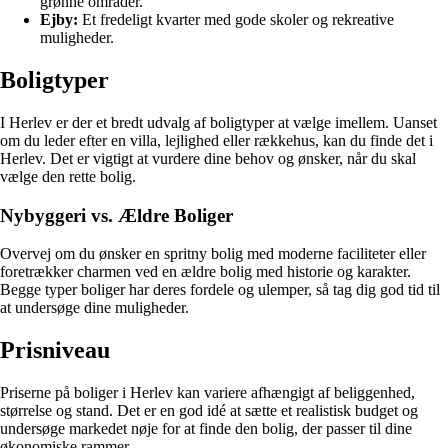
grønne områder.
Ejby:
Et fredeligt kvarter med gode skoler og rekreative
muligheder.
Boligtyper
I Herlev er der et bredt udvalg af boligtyper at vælge imellem. Uanset
om du leder efter en villa, lejlighed eller rækkehus, kan du finde det i
Herlev. Det er vigtigt at vurdere dine behov og ønsker, når du skal
vælge den rette bolig.
Nybyggeri vs. Ældre Boliger
Overvej om du ønsker en spritny bolig med moderne faciliteter eller
foretrækker charmen ved en ældre bolig med historie og karakter.
Begge typer boliger har deres fordele og ulemper, så tag dig god tid til
at undersøge dine muligheder.
Prisniveau
Priserne på boliger i Herlev kan variere afhængigt af beliggenhed,
størrelse og stand. Det er en god idé at sætte et realistisk budget og
undersøge markedet nøje for at finde den bolig, der passer til dine
økonomiske rammer.