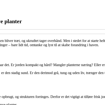
e planter
 bliver træt, og ukrudtet tager overhånd. Men i stedet for at starte helt
ger – bare lidt tid, omtanke og lyst til at skabe forandring i haven.
har det. Er jorden kompakt og hård? Mangler planterne næring? Eller er d
kt, er den stadig sund. Er den derimod grå, tung og uden liv, trænger de
opbrugt, og strukturen forringes. Derfor er det vigtigt at tilføre frisk j
nye planter.