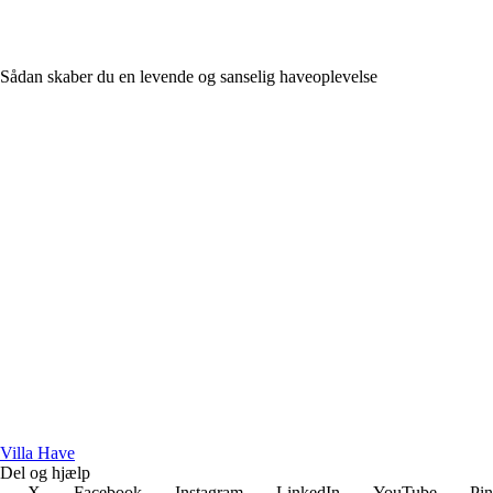
Sådan skaber du en levende og sanselig haveoplevelse
V
illa
H
ave
Del og hjælp
X
Facebook
Instagram
LinkedIn
YouTube
Pin