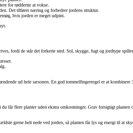
tere for rødderne at vokse.
en. Det tilfører næring og forbedrer jordens struktur.
møg, hvis jorden er meget udpint.
nyt.
ves, fordi de står det forkerte sted. Sol, skygge, fugt og jordtype spiller
ræsser.
lg.
spændende ud hele sæsonen. En god tommelfingerregel er at kombinere 3–
du får flere planter uden ekstra omkostninger. Grav forsigtigt planten o
ldste grene helt nede ved jorden, så planten får lys og energi til at skyd