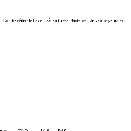
En tørketålende have – sådan trives planterne i de varme perioder
terest
TikTok
Mail
RSS