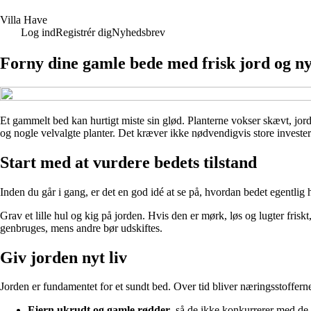
V
illa
H
ave
Log ind
Registrér dig
Nyhedsbrev
Forny dine gamle bede med frisk jord og ny
Et gammelt bed kan hurtigt miste sin glød. Planterne vokser skævt, jorden
og nogle velvalgte planter. Det kræver ikke nødvendigvis store investerin
Start med at vurdere bedets tilstand
Inden du går i gang, er det en god idé at se på, hvordan bedet egentlig 
Grav et lille hul og kig på jorden. Hvis den er mørk, løs og lugter fris
genbruges, mens andre bør udskiftes.
Giv jorden nyt liv
Jorden er fundamentet for et sundt bed. Over tid bliver næringsstofferne 
Fjern ukrudt og gamle rødder
, så de ikke konkurrerer med de 