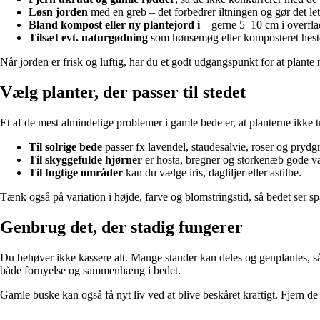
Løsn jorden
med en greb – det forbedrer iltningen og gør det let
Bland kompost eller ny plantejord i
– gerne 5–10 cm i overflad
Tilsæt evt. naturgødning
som hønsemøg eller komposteret heste
Når jorden er frisk og luftig, har du et godt udgangspunkt for at plante 
Vælg planter, der passer til stedet
Et af de mest almindelige problemer i gamle bede er, at planterne ikke tri
Til solrige bede
passer fx lavendel, staudesalvie, roser og prydg
Til skyggefulde hjørner
er hosta, bregner og storkenæb gode va
Til fugtige områder
kan du vælge iris, dagliljer eller astilbe.
Tænk også på variation i højde, farve og blomstringstid, så bedet ser 
Genbrug det, der stadig fungerer
Du behøver ikke kassere alt. Mange stauder kan deles og genplantes, så 
både fornyelse og sammenhæng i bedet.
Gamle buske kan også få nyt liv ved at blive beskåret kraftigt. Fjern de æ