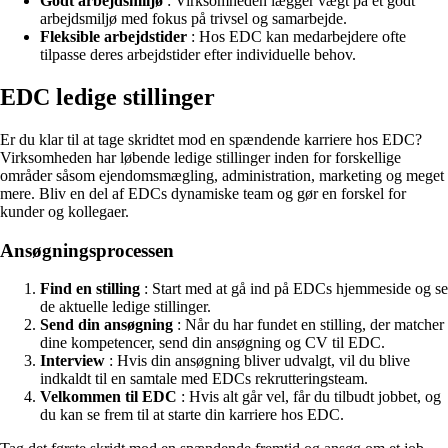
Godt arbejdsmiljø
: Virksomheden lægger vægt på et godt
arbejdsmiljø med fokus på trivsel og samarbejde.
Fleksible arbejdstider
: Hos EDC kan medarbejdere ofte
tilpasse deres arbejdstider efter individuelle behov.
EDC ledige stillinger
Er du klar til at tage skridtet mod en spændende karriere hos EDC?
Virksomheden har løbende ledige stillinger inden for forskellige
områder såsom ejendomsmægling, administration, marketing og meget
mere. Bliv en del af EDCs dynamiske team og gør en forskel for
kunder og kollegaer.
Ansøgningsprocessen
Find en stilling
: Start med at gå ind på EDCs hjemmeside og se
de aktuelle ledige stillinger.
Send din ansøgning
: Når du har fundet en stilling, der matcher
dine kompetencer, send din ansøgning og CV til EDC.
Interview
: Hvis din ansøgning bliver udvalgt, vil du blive
indkaldt til en samtale med EDCs rekrutteringsteam.
Velkommen til EDC
: Hvis alt går vel, får du tilbudt jobbet, og
du kan se frem til at starte din karriere hos EDC.