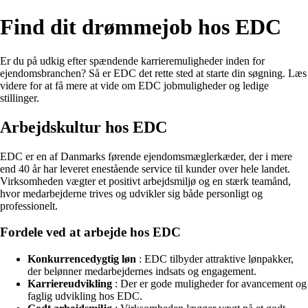
Find dit drømmejob hos EDC
Er du på udkig efter spændende karrieremuligheder inden for
ejendomsbranchen? Så er EDC det rette sted at starte din søgning. Læs
videre for at få mere at vide om EDC jobmuligheder og ledige
stillinger.
Arbejdskultur hos EDC
EDC er en af Danmarks førende ejendomsmæglerkæder, der i mere
end 40 år har leveret enestående service til kunder over hele landet.
Virksomheden vægter et positivt arbejdsmiljø og en stærk teamånd,
hvor medarbejderne trives og udvikler sig både personligt og
professionelt.
Fordele ved at arbejde hos EDC
Konkurrence­dygtig løn
: EDC tilbyder attraktive lønpakker,
der belønner medarbejdernes indsats og engagement.
Karriereudvikling
: Der er gode muligheder for avancement og
faglig udvikling hos EDC.