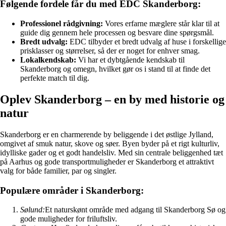
Følgende fordele får du med EDC Skanderborg:
Professionel rådgivning:
Vores erfarne mæglere står klar til at
guide dig gennem hele processen og besvare dine spørgsmål.
Bredt udvalg:
EDC tilbyder et bredt udvalg af huse i forskellige
prisklasser og størrelser, så der er noget for enhver smag.
Lokalkendskab:
Vi har et dybtgående kendskab til
Skanderborg og omegn, hvilket gør os i stand til at finde det
perfekte match til dig.
Oplev Skanderborg – en by med historie og
natur
Skanderborg er en charmerende by beliggende i det østlige Jylland,
omgivet af smuk natur, skove og søer. Byen byder på et rigt kulturliv,
idylliske gader og et godt handelsliv. Med sin centrale beliggenhed tæt
på Aarhus og gode transportmuligheder er Skanderborg et attraktivt
valg for både familier, par og singler.
Populære områder i Skanderborg:
Sølund:
Et naturskønt område med adgang til Skanderborg Sø og
gode muligheder for friluftsliv.