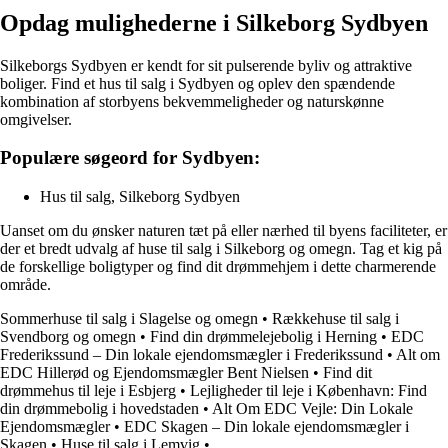
Opdag mulighederne i Silkeborg Sydbyen
Silkeborgs Sydbyen er kendt for sit pulserende byliv og attraktive
boliger. Find et hus til salg i Sydbyen og oplev den spændende
kombination af storbyens bekvemmeligheder og naturskønne
omgivelser.
Populære søgeord for Sydbyen:
Hus til salg, Silkeborg Sydbyen
Uanset om du ønsker naturen tæt på eller nærhed til byens faciliteter, er
der et bredt udvalg af huse til salg i Silkeborg og omegn. Tag et kig på
de forskellige boligtyper og find dit drømmehjem i dette charmerende
område.
Sommerhuse til salg i Slagelse og omegn
•
Rækkehuse til salg i
Svendborg og omegn
•
Find din drømmelejebolig i Herning
•
EDC
Frederikssund – Din lokale ejendomsmægler i Frederikssund
•
Alt om
EDC Hillerød og Ejendomsmægler Bent Nielsen
•
Find dit
drømmehus til leje i Esbjerg
•
Lejligheder til leje i København: Find
din drømmebolig i hovedstaden
•
Alt Om EDC Vejle: Din Lokale
Ejendomsmægler
•
EDC Skagen – Din lokale ejendomsmægler i
Skagen
•
Huse til salg i Lemvig
•