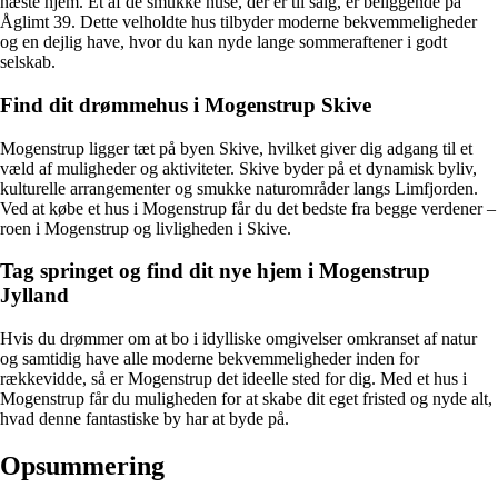
næste hjem. Et af de smukke huse, der er til salg, er beliggende på
Åglimt 39. Dette velholdte hus tilbyder moderne bekvemmeligheder
og en dejlig have, hvor du kan nyde lange sommeraftener i godt
selskab.
Find dit drømmehus i Mogenstrup Skive
Mogenstrup ligger tæt på byen Skive, hvilket giver dig adgang til et
væld af muligheder og aktiviteter. Skive byder på et dynamisk byliv,
kulturelle arrangementer og smukke naturområder langs Limfjorden.
Ved at købe et hus i Mogenstrup får du det bedste fra begge verdener –
roen i Mogenstrup og livligheden i Skive.
Tag springet og find dit nye hjem i Mogenstrup
Jylland
Hvis du drømmer om at bo i idylliske omgivelser omkranset af natur
og samtidig have alle moderne bekvemmeligheder inden for
rækkevidde, så er Mogenstrup det ideelle sted for dig. Med et hus i
Mogenstrup får du muligheden for at skabe dit eget fristed og nyde alt,
hvad denne fantastiske by har at byde på.
Opsummering