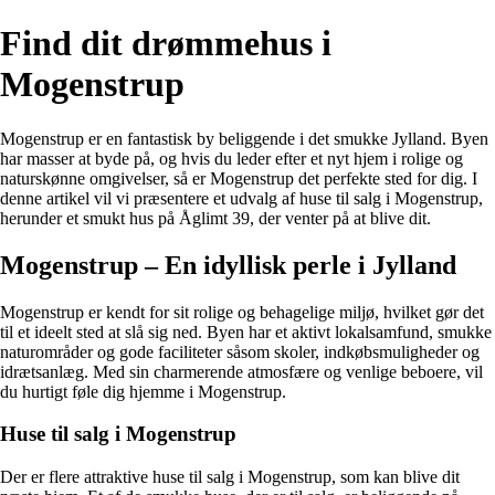
Find dit drømmehus i
Mogenstrup
Mogenstrup er en fantastisk by beliggende i det smukke Jylland. Byen
har masser at byde på, og hvis du leder efter et nyt hjem i rolige og
naturskønne omgivelser, så er Mogenstrup det perfekte sted for dig. I
denne artikel vil vi præsentere et udvalg af huse til salg i Mogenstrup,
herunder et smukt hus på Åglimt 39, der venter på at blive dit.
Mogenstrup – En idyllisk perle i Jylland
Mogenstrup er kendt for sit rolige og behagelige miljø, hvilket gør det
til et ideelt sted at slå sig ned. Byen har et aktivt lokalsamfund, smukke
naturområder og gode faciliteter såsom skoler, indkøbsmuligheder og
idrætsanlæg. Med sin charmerende atmosfære og venlige beboere, vil
du hurtigt føle dig hjemme i Mogenstrup.
Huse til salg i Mogenstrup
Der er flere attraktive huse til salg i Mogenstrup, som kan blive dit