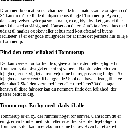
Drømmer du om at bo i et charmerende hus i naturskønne omgivelser?
Så kan du måske finde dit drømmehus til leje i Tommerup. Byen og
dens omgivelser byder på smuk natur, ro og idyl, hvilket gør det til et
attraktivt sted at slå sig ned. Uanset om du er på udkig efter et hus med
udsigt til marker og skov eller et hus med kort afstand til byens
faciliteter, så er der gode muligheder for at finde det perfekte hus til leje
i Tommerup.
Find den rette lejlighed i Tommerup
Det kan være en udfordrende opgave at finde den rette lejlighed i
Tommerup, da udvalget er stort og varieret. Når du leder efter en
lejlighed, er det vigtigt at overveje dine behov, ønsker og budget. Skal
lejligheden være centralt beliggende? Skal den have adgang til have
eller altan? Skal den være møbleret eller umøbleret? Ved at tage
hensyn til disse faktorer kan du nemmere finde den lejlighed, der
passer bedst til dig.
Tommerup: En by med plads til alle
Tommerup er en by, der rummer noget for enhver. Uanset om du er
enlig, er en familie med børn eller er ældre, så er der lejeboliger i
Tommerup, der kan imødekomme dine behov. Byen har et aktivt