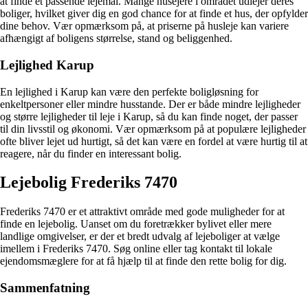
at finde et passende lejemål. Mange husejere i området udlejer deres
boliger, hvilket giver dig en god chance for at finde et hus, der opfylder
dine behov. Vær opmærksom på, at priserne på husleje kan variere
afhængigt af boligens størrelse, stand og beliggenhed.
Lejlighed Karup
En lejlighed i Karup kan være den perfekte boligløsning for
enkeltpersoner eller mindre husstande. Der er både mindre lejligheder
og større lejligheder til leje i Karup, så du kan finde noget, der passer
til din livsstil og økonomi. Vær opmærksom på at populære lejligheder
ofte bliver lejet ud hurtigt, så det kan være en fordel at være hurtig til at
reagere, når du finder en interessant bolig.
Lejebolig Frederiks 7470
Frederiks 7470 er et attraktivt område med gode muligheder for at
finde en lejebolig. Uanset om du foretrækker bylivet eller mere
landlige omgivelser, er der et bredt udvalg af lejeboliger at vælge
imellem i Frederiks 7470. Søg online eller tag kontakt til lokale
ejendomsmæglere for at få hjælp til at finde den rette bolig for dig.
Sammenfatning