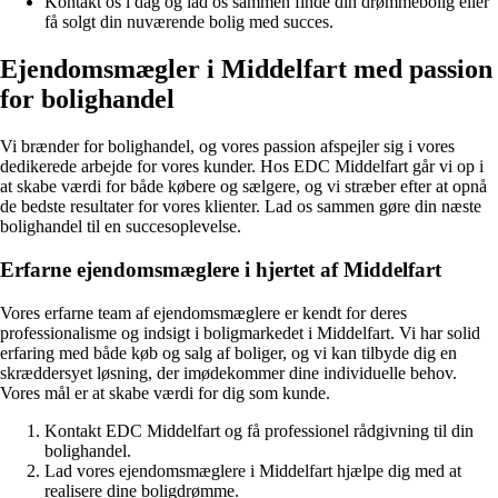
Kontakt os i dag og lad os sammen finde din drømmebolig eller
få solgt din nuværende bolig med succes.
Ejendomsmægler i Middelfart med passion
for bolighandel
Vi brænder for bolighandel, og vores passion afspejler sig i vores
dedikerede arbejde for vores kunder. Hos EDC Middelfart går vi op i
at skabe værdi for både købere og sælgere, og vi stræber efter at opnå
de bedste resultater for vores klienter. Lad os sammen gøre din næste
bolighandel til en succesoplevelse.
Erfarne ejendomsmæglere i hjertet af Middelfart
Vores erfarne team af ejendomsmæglere er kendt for deres
professionalisme og indsigt i boligmarkedet i Middelfart. Vi har solid
erfaring med både køb og salg af boliger, og vi kan tilbyde dig en
skræddersyet løsning, der imødekommer dine individuelle behov.
Vores mål er at skabe værdi for dig som kunde.
Kontakt EDC Middelfart og få professionel rådgivning til din
bolighandel.
Lad vores ejendomsmæglere i Middelfart hjælpe dig med at
realisere dine boligdrømme.