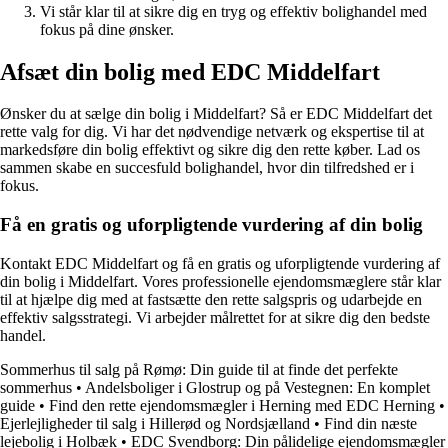
Vi står klar til at sikre dig en tryg og effektiv bolighandel med
fokus på dine ønsker.
Afsæt din bolig med EDC Middelfart
Ønsker du at sælge din bolig i Middelfart? Så er EDC Middelfart det
rette valg for dig. Vi har det nødvendige netværk og ekspertise til at
markedsføre din bolig effektivt og sikre dig den rette køber. Lad os
sammen skabe en succesfuld bolighandel, hvor din tilfredshed er i
fokus.
Få en gratis og uforpligtende vurdering af din bolig
Kontakt EDC Middelfart og få en gratis og uforpligtende vurdering af
din bolig i Middelfart. Vores professionelle ejendomsmæglere står klar
til at hjælpe dig med at fastsætte den rette salgspris og udarbejde en
effektiv salgsstrategi. Vi arbejder målrettet for at sikre dig den bedste
handel.
Sommerhus til salg på Rømø: Din guide til at finde det perfekte
sommerhus
•
Andelsboliger i Glostrup og på Vestegnen: En komplet
guide
•
Find den rette ejendomsmægler i Herning med EDC Herning
•
Ejerlejligheder til salg i Hillerød og Nordsjælland
•
Find din næste
lejebolig i Holbæk
•
EDC Svendborg: Din pålidelige ejendomsmægler