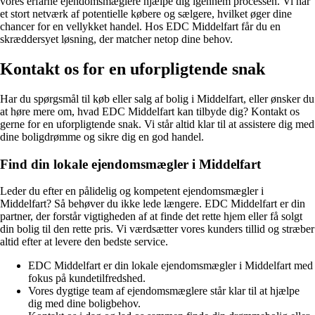
vores erfarne ejendomsmæglere hjælpe dig igennem processen. Vi har
et stort netværk af potentielle købere og sælgere, hvilket øger dine
chancer for en vellykket handel. Hos EDC Middelfart får du en
skræddersyet løsning, der matcher netop dine behov.
Kontakt os for en uforpligtende snak
Har du spørgsmål til køb eller salg af bolig i Middelfart, eller ønsker du
at høre mere om, hvad EDC Middelfart kan tilbyde dig? Kontakt os
gerne for en uforpligtende snak. Vi står altid klar til at assistere dig med
dine boligdrømme og sikre dig en god handel.
Find din lokale ejendomsmægler i Middelfart
Leder du efter en pålidelig og kompetent ejendomsmægler i
Middelfart? Så behøver du ikke lede længere. EDC Middelfart er din
partner, der forstår vigtigheden af at finde det rette hjem eller få solgt
din bolig til den rette pris. Vi værdsætter vores kunders tillid og stræber
altid efter at levere den bedste service.
EDC Middelfart er din lokale ejendomsmægler i Middelfart med
fokus på kundetilfredshed.
Vores dygtige team af ejendomsmæglere står klar til at hjælpe
dig med dine boligbehov.