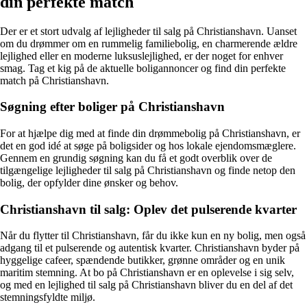
din perfekte match
Der er et stort udvalg af lejligheder til salg på Christianshavn. Uanset
om du drømmer om en rummelig familiebolig, en charmerende ældre
lejlighed eller en moderne luksuslejlighed, er der noget for enhver
smag. Tag et kig på de aktuelle boligannoncer og find din perfekte
match på Christianshavn.
Søgning efter boliger på Christianshavn
For at hjælpe dig med at finde din drømmebolig på Christianshavn, er
det en god idé at søge på boligsider og hos lokale ejendomsmæglere.
Gennem en grundig søgning kan du få et godt overblik over de
tilgængelige lejligheder til salg på Christianshavn og finde netop den
bolig, der opfylder dine ønsker og behov.
Christianshavn til salg: Oplev det pulserende kvarter
Når du flytter til Christianshavn, får du ikke kun en ny bolig, men også
adgang til et pulserende og autentisk kvarter. Christianshavn byder på
hyggelige cafeer, spændende butikker, grønne områder og en unik
maritim stemning. At bo på Christianshavn er en oplevelse i sig selv,
og med en lejlighed til salg på Christianshavn bliver du en del af det
stemningsfyldte miljø.