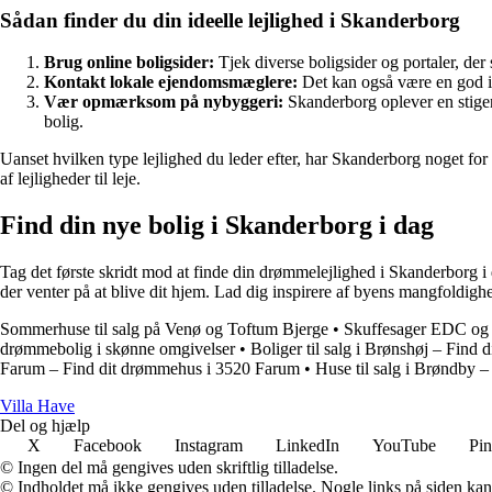
Sådan finder du din ideelle lejlighed i Skanderborg
Brug online boligsider:
Tjek diverse boligsider og portaler, der s
Kontakt lokale ejendomsmæglere:
Det kan også være en god id
Vær opmærksom på nybyggeri:
Skanderborg oplever en stigend
bolig.
Uanset hvilken type lejlighed du leder efter, har Skanderborg noget fo
af lejligheder til leje.
Find din nye bolig i Skanderborg i dag
Tag det første skridt mod at finde din drømmelejlighed i Skanderborg i 
der venter på at blive dit hjem. Lad dig inspirere af byens mangfoldighe
Sommerhuse til salg på Venø og Toftum Bjerge
•
Skuffesager EDC og 
drømmebolig i skønne omgivelser
•
Boliger til salg i Brønshøj – Fin
Farum – Find dit drømmehus i 3520 Farum
•
Huse til salg i Brøndby 
V
illa
H
ave
Del og hjælp
X
Facebook
Instagram
LinkedIn
YouTube
Pin
© Ingen del må gengives uden skriftlig tilladelse.
© Indholdet må ikke gengives uden tilladelse. Nogle links på siden ka