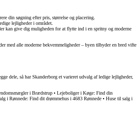
rere din søgning efter pris, størrelse og placering.
dige lejligheder i området.
er kan give dig muligheden for at flytte ind i en spritny og moderne
heder med alle moderne bekvemmeligheder – byen tilbyder en bred vifte
ge dele, så har Skanderborg et varieret udvalg af ledige lejligheder,
ejendomsmægler i Brædstrup
•
Lejeboliger i Køge: Find din
 salg i Rønnede: Find dit drømmehus i 4683 Rønnede
•
Huse til salg i