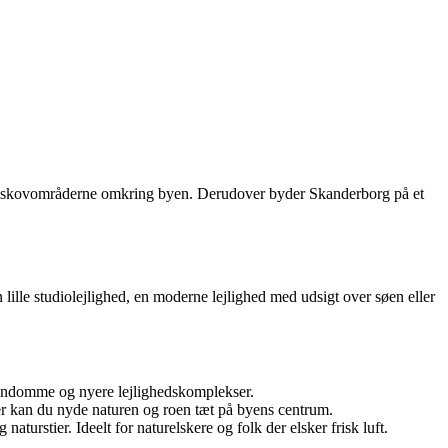
og skovområderne omkring byen. Derudover byder Skanderborg på et
 lille studiolejlighed, en moderne lejlighed med udsigt over søen eller
jendomme og nyere lejlighedskomplekser.
er kan du nyde naturen og roen tæt på byens centrum.
turstier. Ideelt for naturelskere og folk der elsker frisk luft.