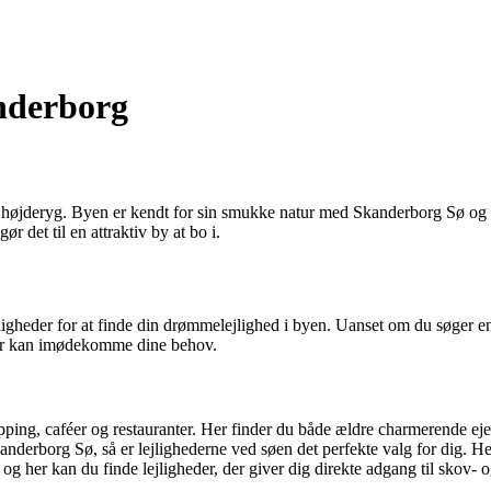
nderborg
ke højderyg. Byen er kendt for sin smukke natur med Skanderborg Sø 
ør det til en attraktiv by at bo i.
uligheder for at finde din drømmelejlighed i byen. Uanset om du søger en
 der kan imødekomme dine behov.
ping, caféer og restauranter. Her finder du både ældre charmerende e
erborg Sø, så er lejlighederne ved søen det perfekte valg for dig. H
her kan du finde lejligheder, der giver dig direkte adgang til skov- og na