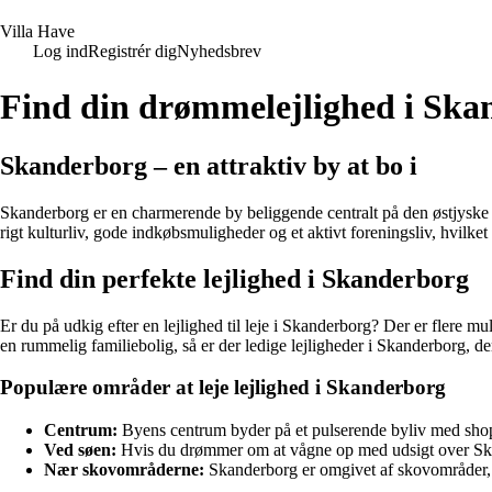
V
illa
H
ave
Log ind
Registrér dig
Nyhedsbrev
Find din drømmelejlighed i Ska
Skanderborg – en attraktiv by at bo i
Skanderborg er en charmerende by beliggende centralt på den østjys
rigt kulturliv, gode indkøbsmuligheder og et aktivt foreningsliv, hvilket g
Find din perfekte lejlighed i Skanderborg
Er du på udkig efter en lejlighed til leje i Skanderborg? Der er flere m
en rummelig familiebolig, så er der ledige lejligheder i Skanderborg,
Populære områder at leje lejlighed i Skanderborg
Centrum:
Byens centrum byder på et pulserende byliv med shop
Ved søen:
Hvis du drømmer om at vågne op med udsigt over Skand
Nær skovområderne:
Skanderborg er omgivet af skovområder, og 