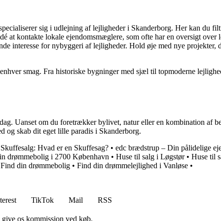
pecialiserer sig i udlejning af lejligheder i Skanderborg. Her kan du filt
é at kontakte lokale ejendomsmæglere, som ofte har en oversigt over le
e interesse for nybyggeri af lejligheder. Hold øje med nye projekter, d
r enhver smag. Fra historiske bygninger med sjæl til topmoderne lejlig
dag. Uanset om du foretrækker bylivet, natur eller en kombination af beg
d og skab dit eget lille paradis i Skanderborg.
Skuffesalg: Hvad er en Skuffesag?
•
edc brædstrup – Din pålidelige 
d din drømmebolig i 2700 København
•
Huse til salg i Løgstør
•
Huse til
– Find din drømmebolig
•
Find din drømmelejlighed i Vanløse
•
terest
TikTok
Mail
RSS
n give os kommission ved køb.